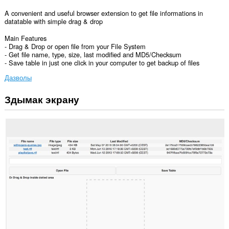
A convenient and useful browser extension to get file informations in
datatable with simple drag & drop
Main Features
- Drag & Drop or open file from your File System
- Get file name, type, size, last modified and MD5/Checksum
- Save table in just one click in your computer to get backup of files
Дазволы
Здымак экрану
Гэта
пашырэнне
можа
мець
доступ
да
вашых
дадзеных
на
ўсіх
вэб-
сайтах.
Гэта
пашырэнне
можа