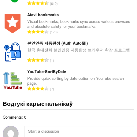
А
610
к
д
а
з
Atavi bookmarks
ў
н
Visual bookmarks, bookmarks sync across various browsers
:
and absolute safety for your bookmarks
а
А
170
к
д
а
з
본인인증 자동완성 (Auth Autofill)
ў
н
한국 휴대전화 본인인증 자동완성 브라우저 확장 프로그램
:
а
А
1
к
д
а
з
YouTube-SortByDate
ў
н
Provide quick sorting by date option on YouTube search
:
page.
а
А
7
к
д
а
з
Водгукі карыстальнікаў
ў
н
:
а
Comments: 0
к
а
ў