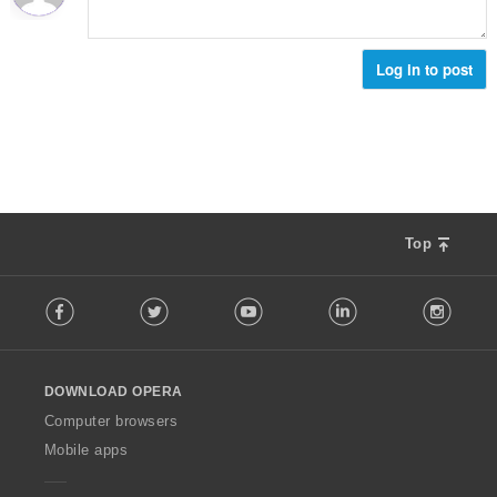
:
Log in to post
Top
F
Facebook
Twitter
Youtube
LinkedIn
Instag
o
l
l
o
DOWNLOAD OPERA
w
O
Computer browsers
p
Mobile apps
e
r