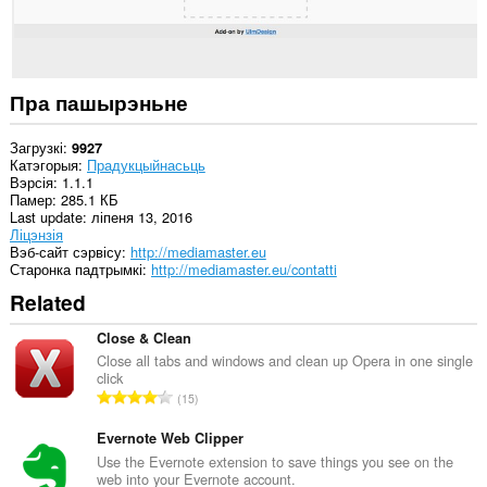
мець
доступ
да
вашых
вакенцаў
і
Пра пашырэньне
прагляду.
Загрузкі
9927
Катэгорыя
Прадукцыйнасьць
Вэрсія
1.1.1
Памер
285.1 КБ
Last update
ліпеня 13, 2016
Ліцэнзія
Вэб-сайт сэрвісу
http://mediamaster.eu
Старонка падтрымкі
http://mediamaster.eu/contatti
Related
Close & Clean
Close all tabs and windows and clean up Opera in one single
click
А
15
д
з
Evernote Web Clipper
н
Use the Evernote extension to save things you see on the
web into your Evernote account.
а