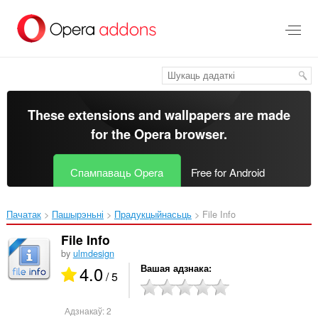
Перайсьці
да
асноўнага
зьместу
These extensions and wallpapers are made
for the
Opera browser
.
Спампаваць Opera
Free for Android
Пачатак
Пашырэньні
Прадукцыйнасьць
File Info‎
File Info
by
ulmdesign
4.0
Вашая адзнака
/ 5
Адзнакаў:
2