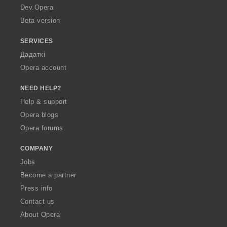
a
Dev.Opera
Beta version
SERVICES
Дадаткі
Opera account
NEED HELP?
Help & support
Opera blogs
Opera forums
COMPANY
Jobs
Become a partner
Press info
Contact us
About Opera