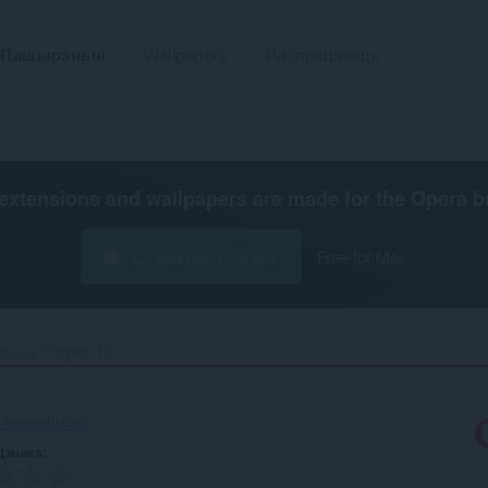
Пашырэньні
Wallpapers
Распрацаваць
extensions and wallpapers are made for the
Opera b
Спампаваць Opera
Free for Mac
hsasa Program Pk‎
-656cbdfba2e5
дзнака