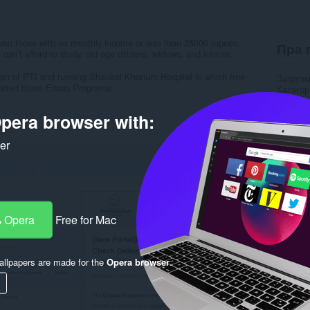
even those with no monthly income or less than 25000 rupees,
Пра 
can’t afford to study, old age citizens, widows, and infants.
an of PTI and running Shaukat Khanum Hospital in which free
Загрузк
tarted those Ehsas Programs.
Катэго
Вэрсія
Памер
pera browser with:
Last up
Ліцэнзі
ker
Правілы
Вэб-сай
Rela
 Opera
Free for Mac
llpapers are made for the
Opera browser
.