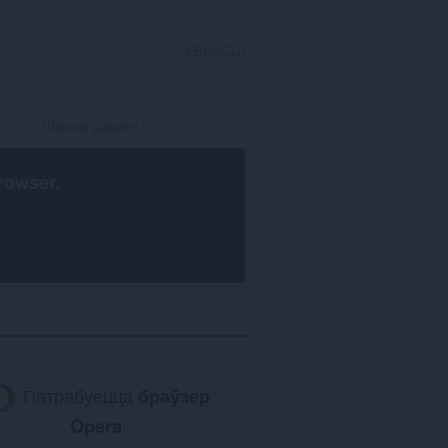
УВАЙСЦІ
rowser
.
Патрабуецца
браўзер
Opera
.