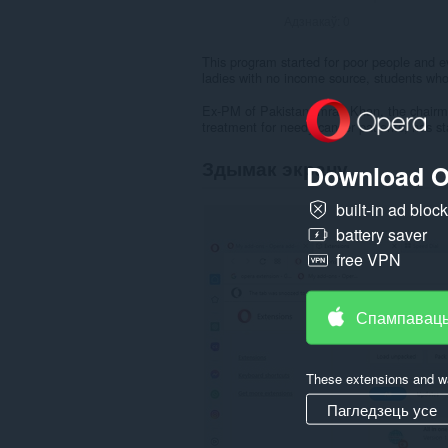
Адзнакаў:
0
This program started for poor people and 
ladies with no income source, students who 
Ex-PM of Pakistan Imran Khan, the chairm
treatment for needy cancer patients, has s
Здымак экрану
Download O
built-in ad bloc
battery saver
free VPN
Спампаваць
These extensions and wa
Пагледзець усе