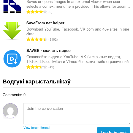
н
Saves or opens images in an external viewer when user
:
selects a context menu item provided. This allows for zoom...
а
А
2
к
д
а
з
SaveFrom.net helper
ў
н
Download YouTube, Facebook, VK.com and 40+ sites in one
:
click.
а
А
8192
к
д
а
з
SAVEE - скачать видео
ў
н
Скачивайте видео с YouTube, VK (и скрытые видео),
:
TikTok, Likee, Twitch и Vimeo без каких-либо ограничений
а
А
49
к
д
а
з
Водгукі карыстальнікаў
ў
н
:
а
Comments: 0
к
а
ў
:
View forum thread
Log in to post