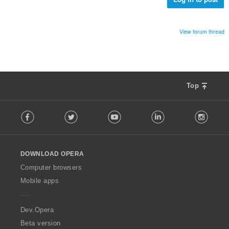
View forum thread
Top
F
Facebook
Twitter
Youtube
LinkedIn
Instag
o
l
l
o
DOWNLOAD OPERA
w
O
Computer browsers
p
Mobile apps
e
r
a
Dev.Opera
Beta version