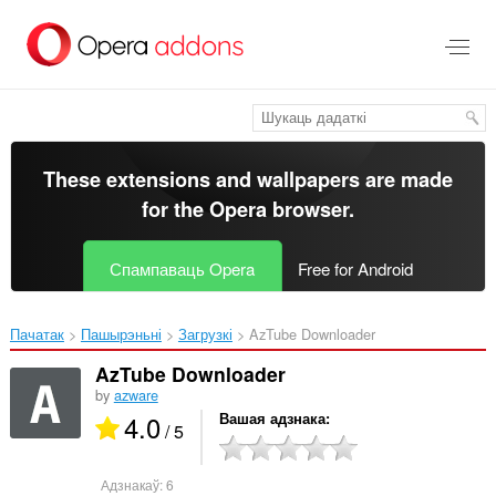
Перайсьці
да
асноўнага
зьместу
These extensions and wallpapers are made
for the
Opera browser
.
Спампаваць Opera
Free for Android
Пачатак
Пашырэньні
Загрузкі
AzTube Downloader‎
AzTube Downloader
by
azware
4.0
Вашая адзнака
/ 5
Адзнакаў:
6