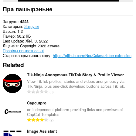
Пра пашырэньне
Загрузкі
4223
Катэгорыя
Загрузкі
Вэрсія
1.2
Памер
56.2 КБ
Last update
Жні. 3, 2022
Ліцэнзія
Copyright 2022 azware
Правілы прыватнасьці
Старонка крынічнага коду
https://github.com/NouCake/aztube-extension
Related
Tik.Ninja Anonymous TikTok Story & Profile Viewer
View TikTok profiles, stories and videos anonymously via
Tik.Ninja, plus one-click download buttons across TikTok.
А
0
д
з
Capcutpro
н
an independent platform providing links and previews of
CapCut Templates
а
А
2
к
д
а
з
Image Assistant
ў