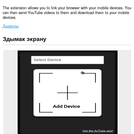
The extension allows you to link your browser with your mobile devices. You
can then send YouTube videos to them and download them to your mobile
devices.
Дазволы
Здымак экрану
Гэта
пашырэнне
можа
мець
доступ
да
вашых
дадзеных
на
некаторых
вэб-
сайтах.