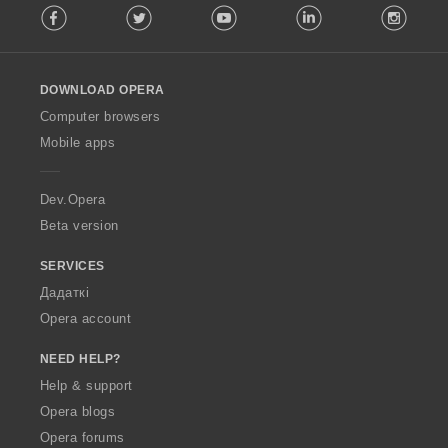
Facebook
Twitter
Youtube
LinkedIn
Instag
o
l
l
o
DOWNLOAD OPERA
w
O
Computer browsers
p
Mobile apps
e
r
a
Dev.Opera
Beta version
SERVICES
Дадаткі
Opera account
NEED HELP?
Help & support
Opera blogs
Opera forums