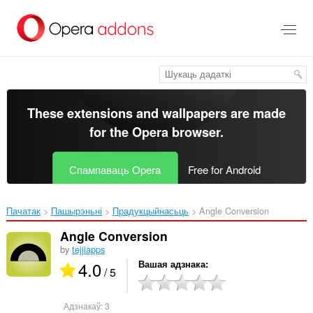
Перайсьці
да
асноўнага
зьместу
These extensions and wallpapers are made
for the
Opera browser
.
Спампаваць Opera
Free for Android
Пачатак
Пашырэньні
Прадукцыйнасьць
Angle Conversion‎
Angle Conversion
by
tejjiapps
4.0
Вашая адзнака
/ 5
Адзнакаў:
3