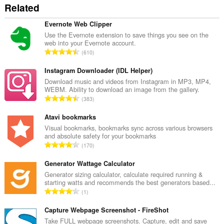
Related
Evernote Web Clipper
Use the Evernote extension to save things you see on the
web into your Evernote account.
А
610
д
з
Instagram Downloader (IDL Helper)
н
Download music and videos from Instagram in MP3, MP4,
WEBM. Ability to download an image from the gallery.
а
А
383
к
д
а
з
Atavi bookmarks
ў
н
Visual bookmarks, bookmarks sync across various browsers
:
and absolute safety for your bookmarks
а
А
170
к
д
а
з
Generator Wattage Calculator
ў
н
Generator sizing calculator, calculate required running &
:
starting watts and recommends the best generators based...
а
А
1
к
д
а
з
Capture Webpage Screenshot - FireShot
ў
н
Take FULL webpage screenshots. Capture, edit and save