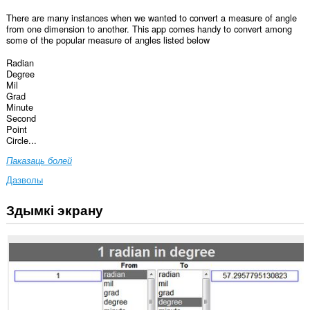
There are many instances when we wanted to convert a measure of angle
from one dimension to another. This app comes handy to convert among
some of the popular measure of angles listed below
Radian
Degree
Mil
Grad
Minute
Second
Point
Circle...
Паказаць болей
Дазволы
Здымкі экрану
Гэта
пашырэнне
можа
мець
доступ
да
вашых
дадзеных
на
некаторых