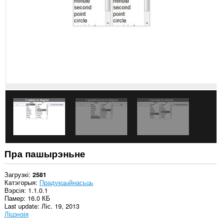
вэб-
сайтах.
Гэта
пашырэнне
можа
мець
доступ
да
вашых
вакенцаў
і
прагляду.
This
extension
can
store
an
Пра пашырэньне
unlimited
amount
of
Загрузкі
2581
client-
Катэгорыя
Прадукцыйнасьць
side
Вэрсія
1.1.0.1
data.
Памер
16.0 КБ
Last update
Ліс. 19, 2013
Ліцэнзія