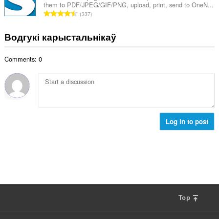
:
them to PDF/JPEG/GIF/PNG, upload, print, send to OneN...
а
А
337
к
д
а
з
Водгукі карыстальнікаў
ў
н
:
а
Comments: 0
к
а
ў
:
Log in to post
Top
F