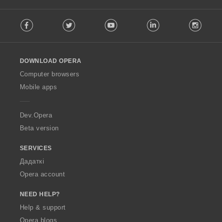
F
Facebook
Twitter
Youtube
LinkedIn
Instag
o
l
l
o
DOWNLOAD OPERA
w
O
Computer browsers
p
Mobile apps
e
r
a
Dev.Opera
Beta version
SERVICES
Дадаткі
Opera account
NEED HELP?
Help & support
Opera blogs