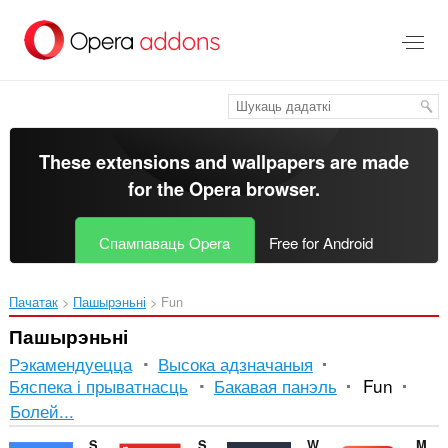
Перайсьці
да
асноўнага
зьместу
These extensions and wallpapers are made
for the
Opera browser
.
Спампаваць Opera
Free for Android
Пачатак
Пашырэньні
Fun
Пашырэньні
Рэкамендуецца
Высока адзначаныя
Бяспека і прыватнасць
Бакавая панэль
Fun
Сартаванне
Болей...
і
Sound Booster
Sidebar for YouTube™
Watch2Gether
Magic Actions for YouTube™