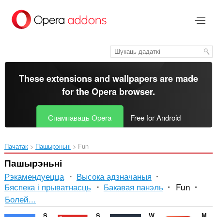
Перайсьці
да
асноўнага
зьместу
These extensions and wallpapers are made
for the
Opera browser
.
Спампаваць Opera
Free for Android
Пачатак
Пашырэньні
Fun
Пашырэньні
Рэкамендуецца
Высока адзначаныя
Бяспека і прыватнасць
Бакавая панэль
Fun
Сартаванне
Болей...
і
Sound Booster
Sidebar for YouTube™
Watch2Gether
Magic Actions for YouTube™