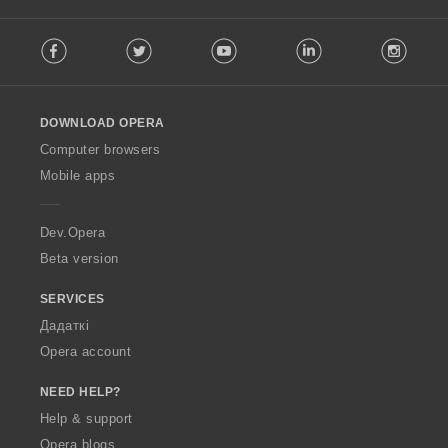
F
Facebook
Twitter
Youtube
LinkedIn
Instag
o
l
l
o
DOWNLOAD OPERA
w
O
Computer browsers
p
Mobile apps
e
r
a
Dev.Opera
Beta version
SERVICES
Дадаткі
Opera account
NEED HELP?
Help & support
Opera blogs