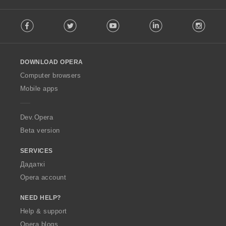
F
Facebook
Twitter
Youtube
LinkedIn
Instag
o
l
l
o
DOWNLOAD OPERA
w
O
Computer browsers
p
Mobile apps
e
r
a
Dev.Opera
Beta version
SERVICES
Дадаткі
Opera account
NEED HELP?
Help & support
Opera blogs