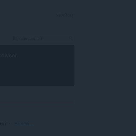
УВАЙСЦІ
rowser
.
Сартаванне
un
Болей...
і