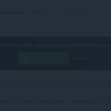
Пашырэньні
Wallpapers
Распрацаваць
extensions and wallpapers are made for the
Opera b
Спампаваць Opera
Free for Mac
начаныя
Бяспека і прыватнасць
Бакавая панэль
F