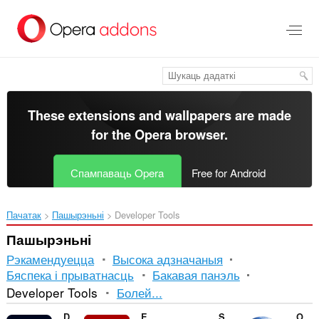
Перайсьці
да
асноўнага
зьместу
These extensions and wallpapers are made
for the
Opera browser
.
Спампаваць Opera
Free for Android
Пачатак
Пашырэньні
Developer Tools
Пашырэньні
Рэкамендуецца
Высока адзначаныя
Бяспека і прыватнасць
Бакавая панэль
Сартаванне
Developer Tools
Болей...
і
DMARC Check
EnvSwitcher
Simple WCAG Contrast Checker
Open in Pale Moon