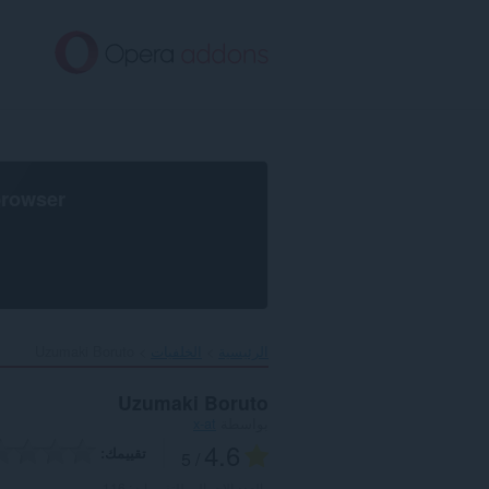
خطٍّ
لى
لمحتوى
لرئيسي
browser
الرئيسية
الخلفيات
Uzumaki Boruto‎
Uzumaki Boruto
بواسطة
x-at
4.6
تقييمك
/ 5
العدد الإجمالي للتقييمات:
116