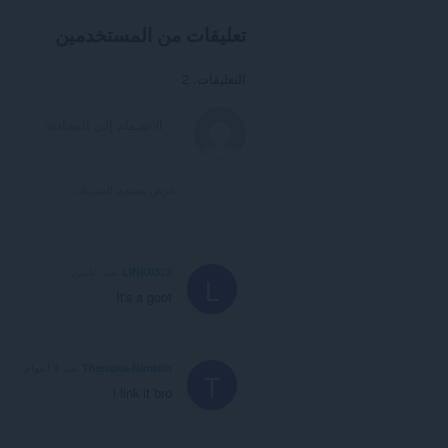
تعليقات من المستخدمين
التعليقات: 2
عرض محتوى المنتديات
LINK0323
منذ عامين
L
It's a goot
Thenuka-Nimsith
منذ 3 أعوام
T
i link it bro