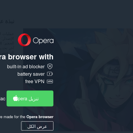
نبذة ع
عمليات ا
الإصدار
0
الحجم
3,8
آخر تحدي
الترخيص
a browser with:
built-in ad blocker
battery saver
free VPN
تنزيل Opera
Mac
re made for the
Opera browser
عرض الكل