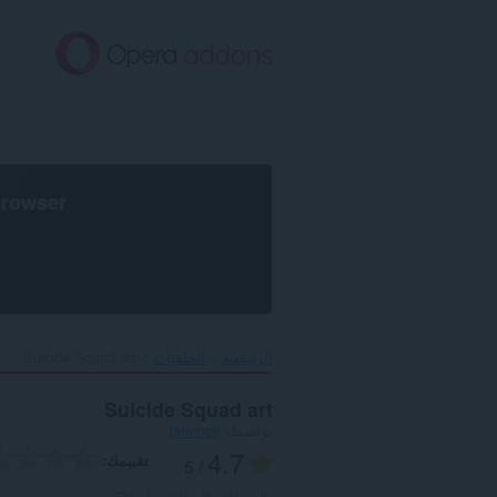
خطٍّ
لى
لمحتوى
لرئيسي
browser
الرئيسية
الخلفيات
Suicide Squad art‎
Suicide Squad art
بواسطة
jammoll
4.7
تقييمك
/ 5
العدد الإجمالي للتقييمات:
32