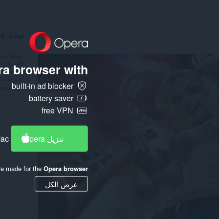
نبذة ع
عمليات ا
الإصدار
0
a browser with:
الحجم
9,3
آخر تحدي
built-in ad blocker
الترخيص
battery saver
free VPN
تنزيل Opera
Mac
re made for the
Opera browser
عرض الكل