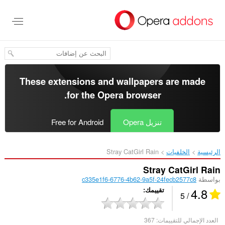
خطٍّ
لى
لمحتوى
لرئيسي
These extensions and wallpapers are made
.
for the
Opera browser
تنزيل Opera
Free for Android
الرئيسية
الخلفيات
Stray CatGirl Rain‎
Stray CatGirl Rain
بواسطة
c335e1f6-6776-4b62-9a5f-24fecb2577c8
4.8
تقييمك
/ 5
العدد الإجمالي للتقييمات:
367