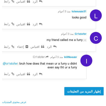
رابط
الرد
اقتباس
luissuazo31
منذ 3 أعوام
L
looks good
رابط
الرد
اقتباس
Cr1stofer
منذ 3 أعوام
C
my friend called me a furry ;-;
الرد
اقتباس
إخفاء
رابط
Cr1stofer
InfiNoozer
منذ 3 أعوام
I
@cr1stofer
: bruh how does that mean ur a furry u didnt
even say tht ur a furry
رابط
الرد
اقتباس
إظهار المزيد من التعليقات
عرض محتوى المنتديات