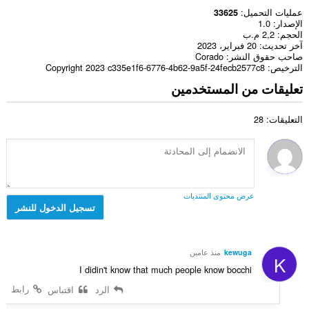
عمليات التحميل
33625
الإصدار
1.0
الحجم
2,2 م.ب
آخر تحديث
20 فبراير، 2023
صاحب حقوق النشر
Corado
الترخيص
Copyright 2023 c335e1f6-6776-4b62-9a5f-24fecb2577c8
تعليقات من المستخدمين
التعليقات: 28
عرض محتوى المنتديات
تسجيل الدخول للنشر
kewuga
منذ عامين
K
I didin't know that much people know bocchi
رابط
الرد
اقتباس