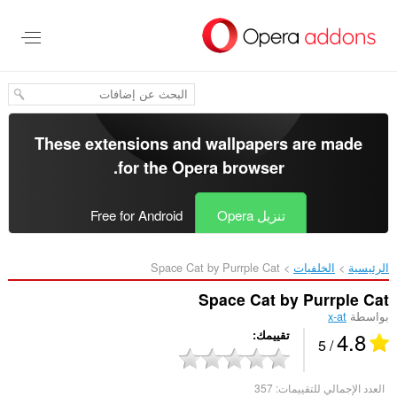
خطٍّ
لى
لمحتوى
لرئيسي
These extensions and wallpapers are made
.
for the
Opera browser
تنزيل Opera
Free for Android
الرئيسية
الخلفيات
Space Cat by Purrple Cat‎
Space Cat by Purrple Cat
بواسطة
x-at
4.8
تقييمك
/ 5
العدد الإجمالي للتقييمات:
357