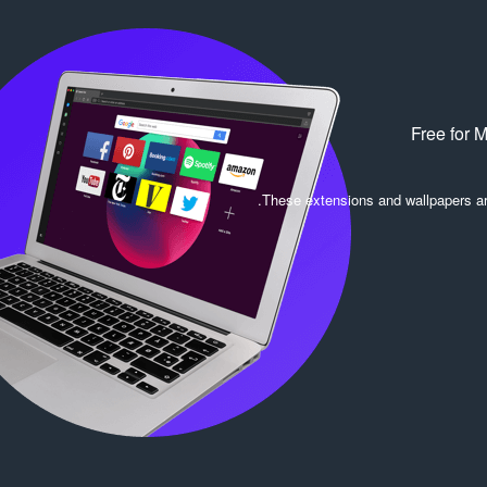
Free for 
.
These extensions and wallpapers a