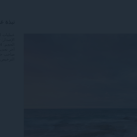
نبذة ع
عمليات ا
الإصدار
0
الحجم
1,4
آخر تحدي
صاحب حق
الترخيص