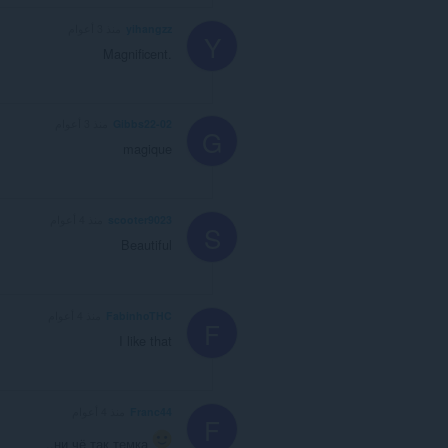
yihangzz
منذ 3 أعوام
Y
Magnificent.
Gibbs22-02
منذ 3 أعوام
G
magique
scooter9023
منذ 4 أعوام
S
Beautiful
FabinhoTHC
منذ 4 أعوام
F
I like that
Franc44
منذ 4 أعوام
F
..ни чё так темка