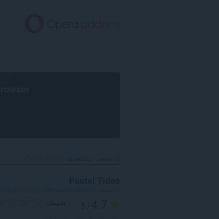
خطٍّ
لى
لمحتوى
لرئيسي
browser
الرئيسية
الخلفيات
Pastel Tides‎
Pastel Tides
بواسطة
4af-c297-4a70-8f68-a9982c54bc13
4.7
تقييمك
/ 5
العدد الإجمالي للتقييمات:
453