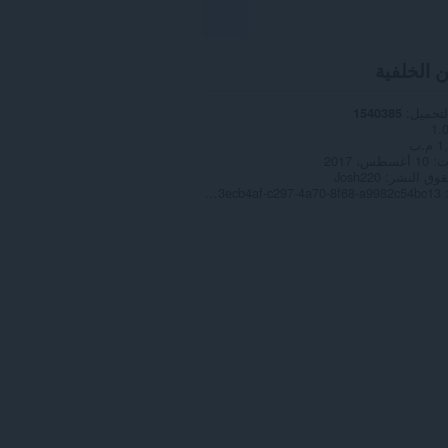
ن الخلفية
لتحميل
1540385
1.
 م.ب
ث
10 أغسطس، 2017
وق النشر
Josh220
Copyright 2017 93ecb4af-c297-4a70-8f68-a9982c54bc13