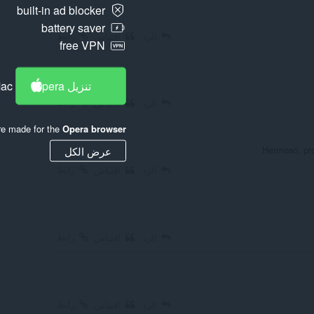
built-in ad blocker
battery saver
رابط
الرد
اقتباس
free VPN
تنزيل Opera
Mac
رابط
الرد
اقتباس
re made for the
Opera browser
عرض الكل
Hermoso, pro
رابط
الرد
اقتباس
رابط
الرد
اقتباس
رابط
الرد
اقتباس