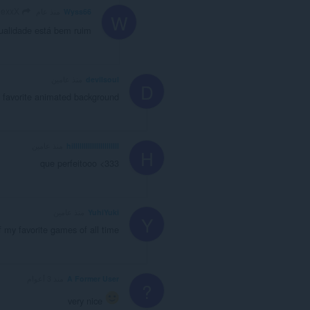
XxxandexxX
Wyss66
منذ عام
W
ualidade está bem ruim
devilsoul
منذ عامين
D
 favorite animated background
hillllllllllllllllllllll
منذ عامين
H
que perfeitooo <333
YuhiYuki
منذ عامين
Y
f my favorite games of all time
A Former User
منذ 3 أعوام
?
very nice