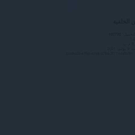
ن الخلفية
لتحميل
102732
1.
 م.ب
ث
9 يوليو، 2021
Copyright 2021 7c9a6cd3-47b8-4246-b78a-2f7744afbf91