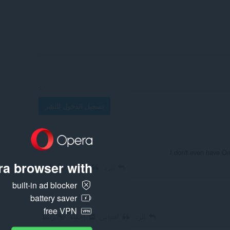
تسجيل الدخول للنشر
I don't even have One
a browser with:
رابط
الرد
اقتباس
built-in ad blocker
battery saver
free VPN
الرد
اقتباس
إخفاء
رابط