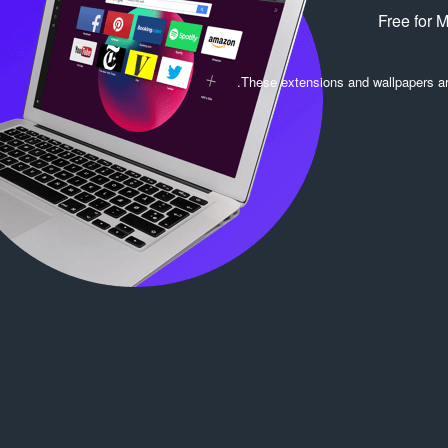
Free for 
.
These extensions and wallpapers a