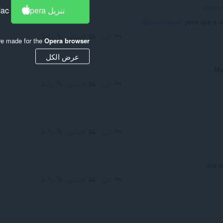
تنزيل Opera
Mac
@xxxandexxx
: pena que a q
رابط
الرد
اقتباس
re made for the
Opera browser
عرض الكل
My
رابط
الرد
اقتباس
رابط
الرد
اقتباس
one o
رابط
الرد
اقتباس