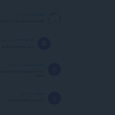
Catty21562
منذ 3 أعوام
rfect but it can be more unpixel
rodiomg7real
منذ 3 أعوام
: ye that would be good
BatatinhaLoka
منذ 3 أعوام
B
ady using this wallpaper on my
opera
SKirby
منذ 3 أعوام
S
Amazing! Niko is so cute