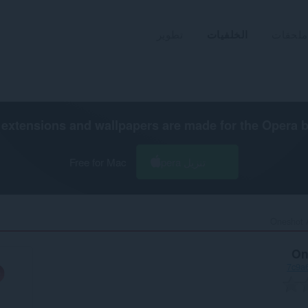
ملحقات
الخلفيات
تطوير
extensions and wallpapers are made for the
Opera 
تنزيل Opera
Free for Mac
Oneshot 
On
7c9a