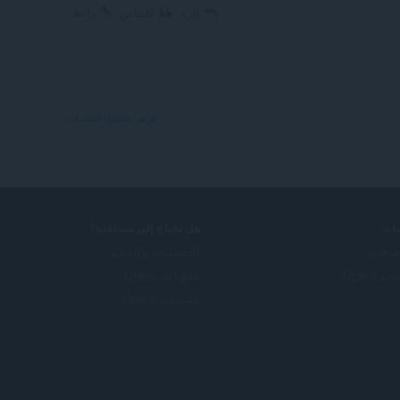
رابط
الرد
اقتباس
عرض محتوى المنتديات
ات
هل تحتاج إلى مساعدة؟
ضافات
التعليمات والدعم
 Opera
مدونات Opera
منتديات Opera