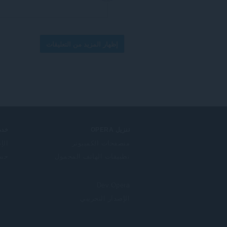
إظهار المزيد من التعليقات
تنزيل OPERA
خدم
متصفحات الكمبيوتر
الإ
تطبيقات الهاتف المحمول
حساب
Dev.Opera
الإصدار التجريبي
F