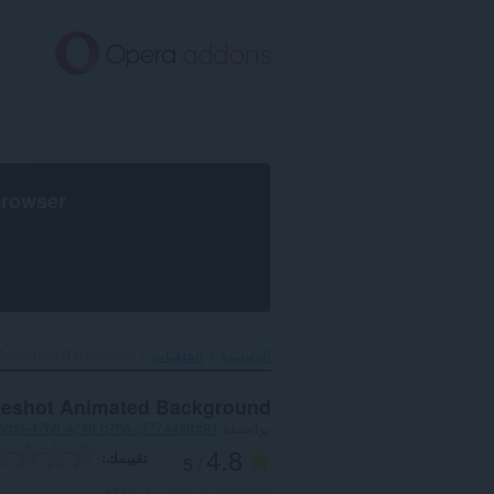
خطٍّ
لى
لمحتوى
لرئيسي
browser
الرئيسية
الخلفيات
Animated Background‎
eshot Animated Background
بواسطة
6cd3-47b8-4246-b78a-2f7744afbf91
4.8
تقييمك
/ 5
العدد الإجمالي للتقييمات:
477