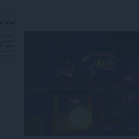
نبذة ع
عمليات ا
الإصدار
0
الحجم
3,2
آخر تحدي
الترخيص