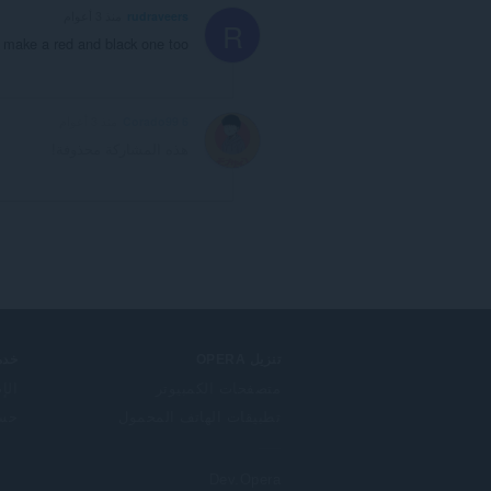
rudraveers
منذ 3 أعوام
R
make a red and black one too
Corado99 6
منذ 3 أعوام
هذه المشاركة محذوفة!
تنزيل OPERA
خدم
متصفحات الكمبيوتر
الإ
تطبيقات الهاتف المحمول
حساب
Dev.Opera