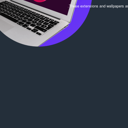
.
These extensions and wallpapers a