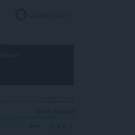
خطٍّ
لى
لمحتوى
لرئيسي
browser
الرئيسية
الخلفيات
Omen Valorant‎
Omen Valorant
بواسطة
e1f6-6776-4b62-9a5f-24fecb2577c8
4.8
تقييمك
/ 5
العدد الإجمالي للتقييمات:
103