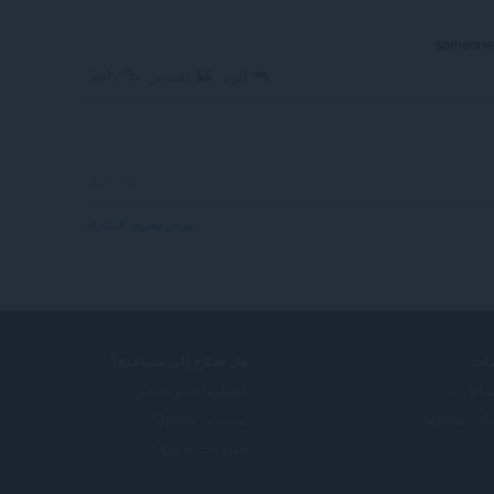
someone 
رابط
الرد
اقتباس
رابط
عرض محتوى المنتديات
ات
هل تحتاج إلى مساعدة؟
ضافات
التعليمات والدعم
 Opera
مدونات Opera
منتديات Opera