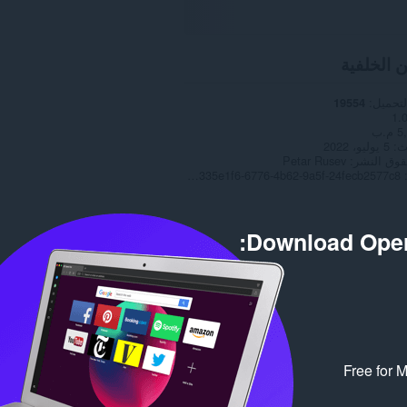
ن الخلفية
لتحميل
19554
1.
 م.ب
ث
5 يوليو، 2022
وق النشر
Petar Rusev
Copyright 2022 c335e1f6-6776-4b62-9a5f-24fecb2577c8
Download Oper
Free for 