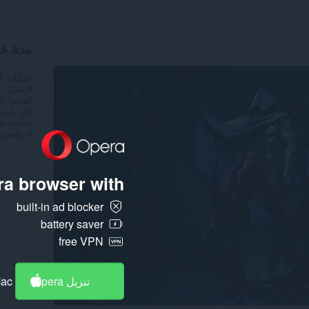
نبذة ع
عمليات ا
الإصدار
0
الحجم
5,0
آخر تحدي
صاحب حق
الترخيص
a browser with:
built-in ad blocker
battery saver
free VPN
تنزيل Opera
Mac