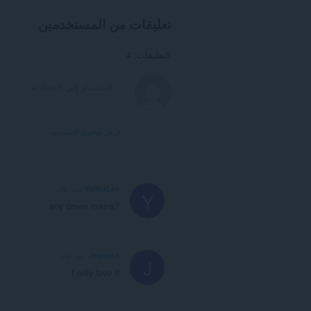
تعليقات من المستخدمين
التعليقات: 4
عرض محتوى المنتديات
YulHoLee
منذ عام
Y
any omen mains?
Jeanxdd
منذ عام
J
I relly love it