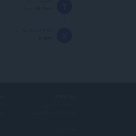
Tyler920
منذ عام
T
Love it Mr Maini
XXZAB-GTIXX
منذ 3 أعوام
X
so good
تنزيل OPERA
خدم
متصفحات الكمبيوتر
الإ
تطبيقات الهاتف المحمول
حساب
Dev.Opera