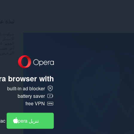
نبذة ع
عمليات ا
الإصدار
0
الحجم
7,4
آخر تحدي
الترخيص
a browser with:
built-in ad blocker
battery saver
free VPN
تنزيل Opera
Mac