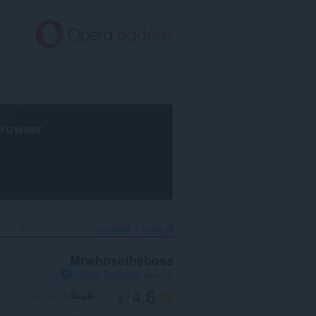
خطٍّ
لى
لمحتوى
لرئيسي
browser
الرئيسية
الخلفيات
Mrwhosetheboss‎
Mrwhosetheboss
بواسطة
Opera Software
4.6
تقييمك
/ 5