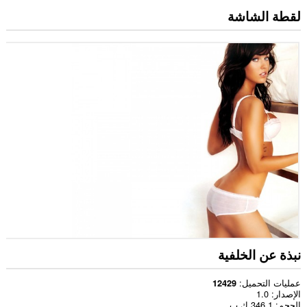
لقطة الشاشة
نبذة عن الخلفية
عمليات التحميل
12429
الإصدار
1.0
الحجم
346,1 ك.ب