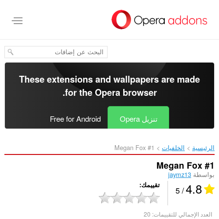
خطٍّ
لى
لمحتوى
لرئيسي
These extensions and wallpapers are made
.
for the
Opera browser
تنزيل Opera
Free for Android
الرئيسية
الخلفيات
Megan Fox #1‎
Megan Fox #1
بواسطة
jaymz13
4.8
تقييمك
/ 5
العدد الإجمالي للتقييمات:
20