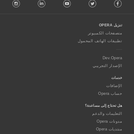
stagram
LinkedIn
Youtube
Twitter
Facebook
o
l
l
o
تنزيل OPERA
w
O
متصفحات الكمبيوتر
p
تطبيقات الهاتف المحمول
e
r
a
Dev.Opera
الإصدار التجريبي
خدمات
الإضافات
حساب Opera
هل تحتاج إلى مساعدة؟
التعليمات والدعم
مدونات Opera
منتديات Opera