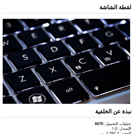
لقطة الشاشة
نبذة عن الخلفية
عمليات التحميل
9270
الإصدار
1.0
الحجم
297,3 ك.ب