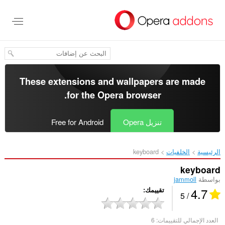
خطٍّ
لى
لمحتوى
لرئيسي
These extensions and wallpapers are made
.
for the
Opera browser
تنزيل Opera
Free for Android
الرئيسية
الخلفيات
keyboard‎
keyboard
بواسطة
jammoll
4.7
تقييمك
/ 5
العدد الإجمالي للتقييمات:
6