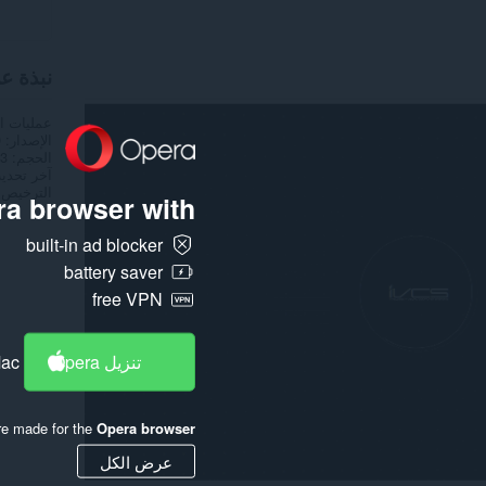
نبذة ع
عمليات ا
الإصدار
0
الحجم
2,3
آخر تحدي
الترخيص
a browser with:
built-in ad blocker
battery saver
free VPN
تنزيل Opera
Mac
re made for the
Opera browser
عرض الكل