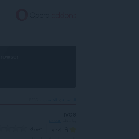
خطٍّ
لى
لمحتوى
لرئيسي
browser
الرئيسية
الخلفيات
IVCS‎
IVCS
بواسطة
orobert
4.6
تقييمك
/ 5
العدد الإجمالي للتقييمات:
14