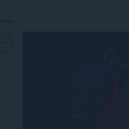
نبذة ع
عمليات ا
الإصدار
0
الحجم
9,3
آخر تحدي
الترخيص