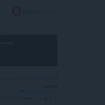
خطٍّ
لى
لمحتوى
لرئيسي
browser
الرئيسية
الخلفيات
Infinity‎
Infinity
بواسطة
Opera Software
4.7
تقييمك
/ 5