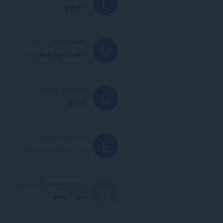
L
génial !
MarkssUs109
منذ عامين
M
Op wallpaper love it
OLEMOU
منذ عامين
O
trop jolie
SAMUGRANADOS
منذ عامين
S
هذه المشاركة محذوفة!
Zboyinternational
منذ عامين
wow!!! nice