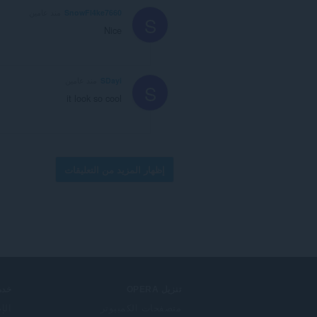
SnowFl4ke7660
منذ عامين
S
Nice
SDayi
منذ عامين
S
it look so cool
إظهار المزيد من التعليقات
تنزيل OPERA
خدم
متصفحات الكمبيوتر
الإ