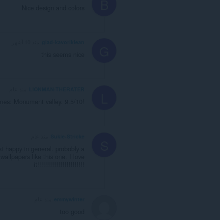
B
Nice design and colors
giad-kavorikiean
منذ 10 أشهر
G
this seems nice
LIONMAN-THERATER
منذ عام
L
mes: Monument valley. 9.5/10!
Sukie-Stricke
منذ عام
S
t happy in general. probobly a
llpapers like this one. I love
it!!!!!!!!!!!!!!!!!!!!!!!!
emmywinter
منذ عام
too good