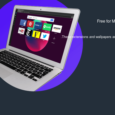
Free for 
.
These extensions and wallpapers a