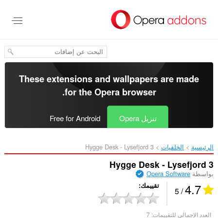
خطٍّ
لى
لمحتوى
لرئيسي
These extensions and wallpapers are made
.
for the
Opera browser
تنزيل Opera
Free for Android
الرئيسية
الخلفيات
Hygge Desk - Lysefjord 3‎
Hygge Desk - Lysefjord 3
بواسطة
Opera Software
4.7
تقييمك
/ 5
العدد الإجمالي للتقييمات:
7