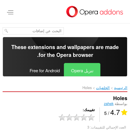
خطٍّ
لى
لمحتوى
لرئيسي
These extensions and wallpapers are made
.
for the
Opera browser
تنزيل Opera
Free for Android
الرئيسية
الخلفيات
Holes‎
Holes
بواسطة
zahek
4.7
تقييمك
/ 5
العدد الإجمالي للتقييمات:
3