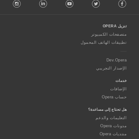
stagram
LinkedIn
Youtube
Twitter
Facebook
o
l
l
o
تنزيل OPERA
w
O
متصفحات الكمبيوتر
p
تطبيقات الهاتف المحمول
e
r
a
Dev.Opera
الإصدار التجريبي
خدمات
الإضافات
حساب Opera
هل تحتاج إلى مساعدة؟
التعليمات والدعم
مدونات Opera
منتديات Opera