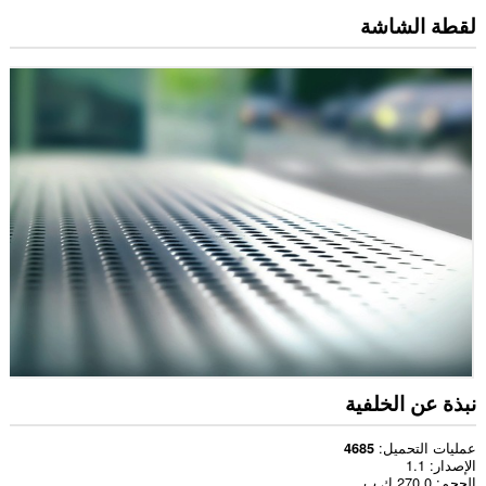
لقطة الشاشة
نبذة عن الخلفية
عمليات التحميل
4685
الإصدار
1.1
الحجم
270,0 ك.ب