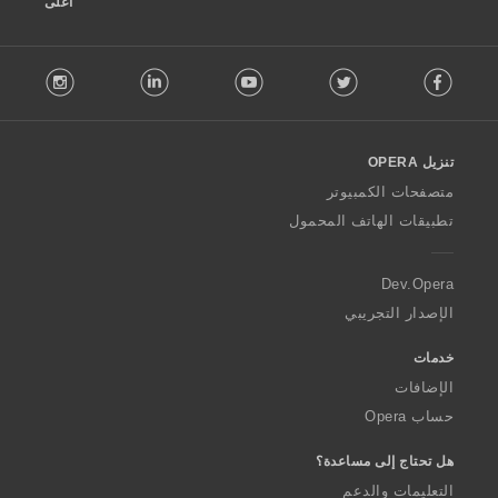
أعلى
F
stagram
LinkedIn
Youtube
Twitter
Facebook
o
l
l
o
تنزيل OPERA
w
O
متصفحات الكمبيوتر
p
تطبيقات الهاتف المحمول
e
r
a
Dev.Opera
الإصدار التجريبي
خدمات
الإضافات
حساب Opera
هل تحتاج إلى مساعدة؟
التعليمات والدعم