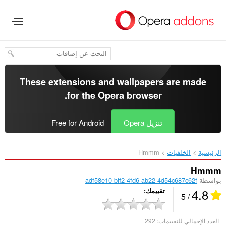
خطٍّ
لى
لمحتوى
لرئيسي
These extensions and wallpapers are made
.
for the
Opera browser
تنزيل Opera
Free for Android
الرئيسية
الخلفيات
Hmmm‎
Hmmm
بواسطة
adf58e10-bff2-4fd6-ab22-4d54c687c62f
4.8
تقييمك
/ 5
العدد الإجمالي للتقييمات:
292