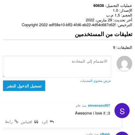
عمليات التحميل
60638
الإصدار
1.0
الحجم
1,5 م.ب
آخر تحديث
29 مارس، 2022
الترخيص
Copyright 2022 adf58e10-bff2-4fd6-ab22-4d54c687c62f
تعليقات من المستخدمين
التعليقات: 9
عرض محتوى المنتديات
تسجيل الدخول للنشر
stevenson007
منذ عام
S
Awesome i love it ;3
رابط
الرد
اقتباس
xBash
منذ عامين