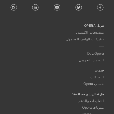
F
stagram
LinkedIn
Youtube
Twitter
Facebook
o
l
l
o
تنزيل OPERA
w
O
متصفحات الكمبيوتر
p
تطبيقات الهاتف المحمول
e
r
a
Dev.Opera
الإصدار التجريبي
خدمات
الإضافات
حساب Opera
هل تحتاج إلى مساعدة؟
التعليمات والدعم
مدونات Opera