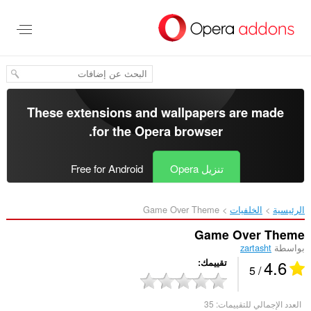
خطٍّ
لى
لمحتوى
لرئيسي
These extensions and wallpapers are made
.
for the
Opera browser
تنزيل Opera
Free for Android
الرئيسية
الخلفيات
Game Over Theme‎
Game Over Theme
بواسطة
zartasht
4.6
تقييمك
/ 5
العدد الإجمالي للتقييمات:
35