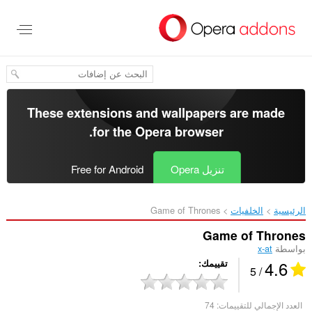
خطٍّ
لى
لمحتوى
لرئيسي
These extensions and wallpapers are made
.
for the
Opera browser
تنزيل Opera
Free for Android
الرئيسية
الخلفيات
Game of Thrones‎
Game of Thrones
بواسطة
x-at
4.6
تقييمك
/ 5
العدد الإجمالي للتقييمات:
74