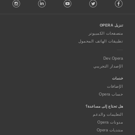
stagram
LinkedIn
Youtube
Twitter
Facebook
o
l
l
o
تنزيل OPERA
w
O
متصفحات الكمبيوتر
p
تطبيقات الهاتف المحمول
e
r
a
Dev.Opera
الإصدار التجريبي
خدمات
الإضافات
حساب Opera
هل تحتاج إلى مساعدة؟
التعليمات والدعم
مدونات Opera
منتديات Opera