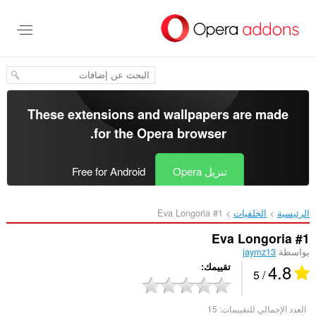
خطٍّ
لى
لمحتوى
لرئيسي
These extensions and wallpapers are made
.
for the
Opera browser
تنزيل Opera
Free for Android
الرئيسية
الخلفيات
Eva Longoria #1‎
Eva Longoria #1
بواسطة
jaymz13
4.8
تقييمك
/ 5
العدد الإجمالي للتقييمات:
15