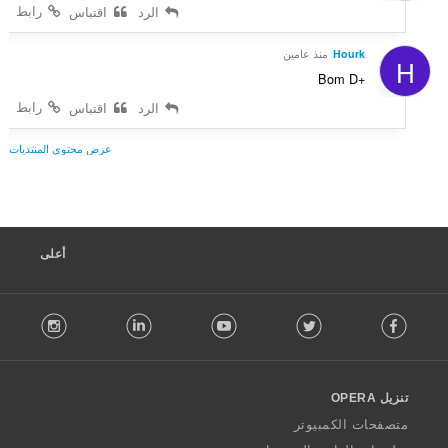
رابط
الرد
اقتباس
Hourk
منذ عامين
H
Bom D+
رابط
الرد
اقتباس
عرض محتوى المنتديات
أعلى
F
stagram
LinkedIn
Youtube
Twitter
Facebook
o
l
l
o
تنزيل OPERA
w
O
متصفحات الكمبيوتر
p