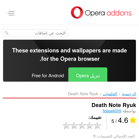
خطٍّ
لى
لمحتوى
لرئيسي
These extensions and wallpapers are made
.
for the
Opera browser
تنزيل Opera
Free for Android
الرئيسية
الخلفيات
Death Note Ryuk‎
Death Note Ryuk
بواسطة
fidasek009
4.6
تقييمك
/ 5
العدد الإجمالي للتقييمات:
9