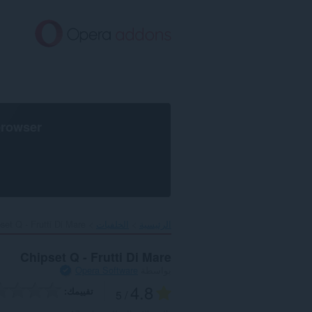
خطٍّ
لى
لمحتوى
لرئيسي
browser
الرئيسية
الخلفيات
set Q - Frutti Di Mare‎
Chipset Q - Frutti Di Mare
بواسطة
Opera Software
4.8
تقييمك
/ 5