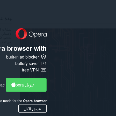
نبذة ع
عمليات ا
الإصدار
0
الحجم
1,2
آخر تحدي
الترخيص
a browser with:
built-in ad blocker
battery saver
free VPN
تنزيل Opera
Mac
re made for the
Opera browser
عرض الكل