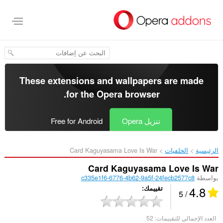
خطٍّ
لى
لمحتوى
لرئيسي
These extensions and wallpapers are made
.
for the
Opera browser
تنزيل Opera
Free for Android
الرئيسية
الخلفيات
Card Kaguyasama Love Is War‎
Card Kaguyasama Love Is War
بواسطة
c335e1f6-6776-4b62-9a5f-24fecb2577c8
4.8
تقييمك
/ 5
العدد الإجمالي للتقييمات:
52