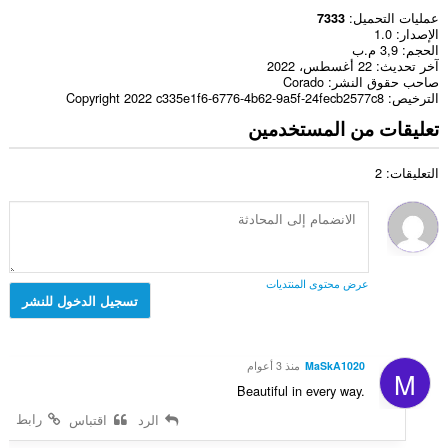
عمليات التحميل
7333
الإصدار
1.0
الحجم
3,9 م.ب
آخر تحديث
22 أغسطس، 2022
صاحب حقوق النشر
Corado
الترخيص
Copyright 2022 c335e1f6-6776-4b62-9a5f-24fecb2577c8
تعليقات من المستخدمين
التعليقات: 2
عرض محتوى المنتديات
تسجيل الدخول للنشر
MaSkA1020
منذ 3 أعوام
M
Beautiful in every way.
رابط
الرد
اقتباس