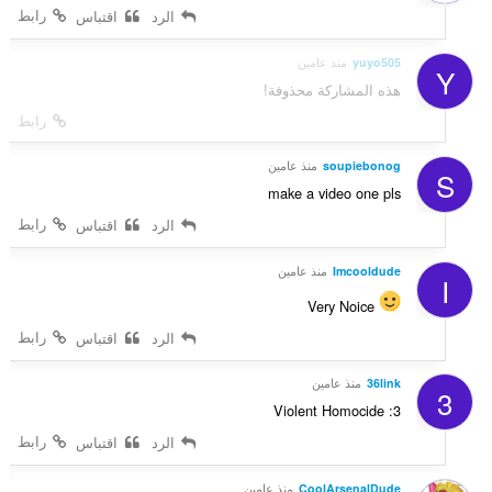
رابط
الرد
اقتباس
yuyo505
منذ عامين
Y
هذه المشاركة محذوفة!
رابط
soupiebonog
منذ عامين
S
make a video one pls
رابط
الرد
اقتباس
Imcooldude
منذ عامين
I
Very Noice
رابط
الرد
اقتباس
36link
منذ عامين
3
Violent Homocide :3
رابط
الرد
اقتباس
CoolArsenalDude
منذ عامين