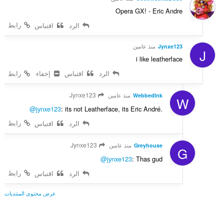
Opera GX! - Eric Andre
رابط
الرد
اقتباس
Jynxe123
منذ عامين
J
i like leatherface
الرد
اقتباس
إخفاء
رابط
Jynxe123
WebbedInk
منذ عامين
W
@jynxe123
: its not Leatherface, its Eric André.
رابط
الرد
اقتباس
Jynxe123
Greyhouse
منذ عامين
G
@jynxe123
: Thas gud
رابط
الرد
اقتباس
عرض محتوى المنتديات