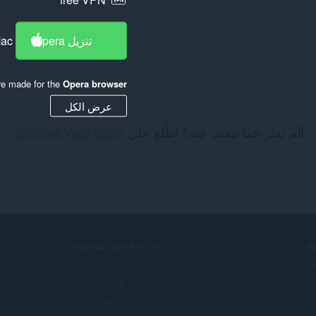
تنزيل Opera
Mac
re made for the
Opera browser
عرض الكل
ألم تعثر عما تبحث عنه؟ اطِّلع على
Chrome Web Store
.
ات
هل تحتاج إلى مساعدة؟
ضافات
التعليمات والدعم
 Opera
مدونات Opera
منتديات Opera