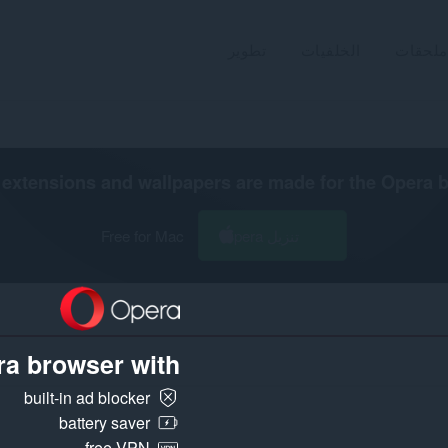
ملحقات
الخلفيات
تطوير
extensions and wallpapers are made for the
Opera 
تنزيل Opera
Free for Mac
a browser with:
built-in ad blocker
battery saver
free VPN