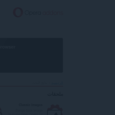
خطٍّ
لى
لمحتوى
لرئيسي
browser
الرئيسية
نتائج البحث
ملحقات
Classic Images
Brings back image
features from Opera 12