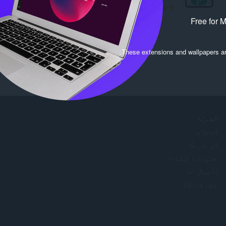
ا
44
ل
Free for 
ع
د
د
.
These extensions and wallpapers a
ا
ل
إ
ج
م
ا
ل
الشركة
ي
الوظائف
ل
كن شريكًا
ل
ت
معلومات الطباعة
ق
الاتصال بنا
ي
حول Opera
ي
م
ا
ت