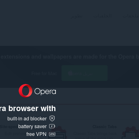
ملحقات
الخلفيات
تطوير
extensions and wallpapers are made for the
Opera 
تنزيل Opera
Free for Mac
a browser with:
built-in ad blocker
battery saver
Site-specific Preferences
Classic Tabs
Edit preferences on a
Classic Tabs brings back
free VPN
per-site basis
some of the extra tab...