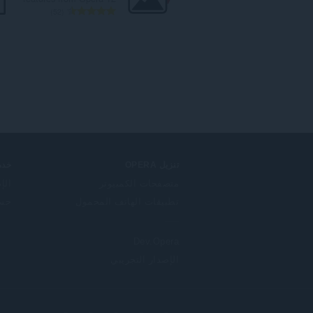
ا
52
ل
ع
د
د
ا
ل
إ
ج
م
ا
ل
تنزيل OPERA
خدم
ي
متصفحات الكمبيوتر
الإ
ل
تطبيقات الهاتف المحمول
حساب
ل
ت
ق
Dev.Opera
ي
ي
الإصدار التجريبي
م
ا
ت