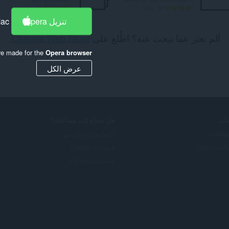
ا
ا
18
106
ل
ل
تنزيل Opera
Mac
ع
ع
ألم تعثر عما تبحث عنه؟ اطِّلع على
Chrome Web Store
.
د
د
د
د
re made for the
Opera browser
ا
ا
ل
ل
عرض الكل
إ
إ
ج
ج
م
م
ا
ا
ل
ل
ات
هل تحتاج إلى مساعدة؟
ي
ي
ضافات
التعليمات والدعم
ل
ل
 Opera
مدونات Opera
ل
ل
ت
ت
منتديات Opera
ق
ق
ي
ي
ي
ي
م
م
ا
ا
ت
ت