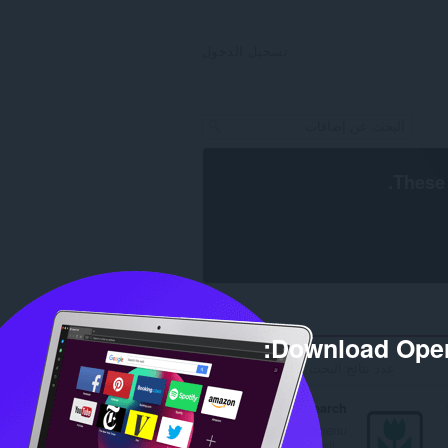
تسجيل الدخول
.
These 
Download Oper
عدد نتائج البحث للمطور 'spadija': 4
Reverse Image Search
Adds a context menu
item to search for simil...