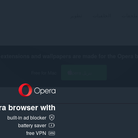
ملحقات
الخلفيات
تطوير
extensions and wallpapers are made for the
Opera 
تنزيل Opera
Free for Mac
a browser with:
built-in ad blocker
battery saver
free VPN