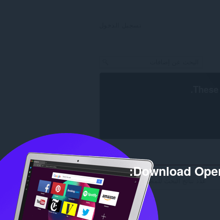
تسجيل الدخول
.
These 
Download Oper
عدد نتائج البحث للمطور 'rafiqkhan12': 1