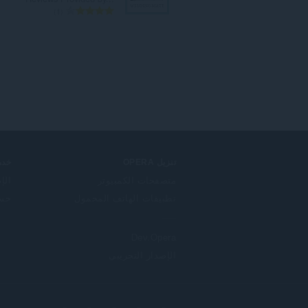
ا
1
ل
ع
د
د
ا
ل
إ
ج
م
ا
ل
تنزيل OPERA
خدم
ي
متصفحات الكمبيوتر
الإ
ل
تطبيقات الهاتف المحمول
حساب
ل
ت
ق
Dev.Opera
ي
ي
الإصدار التجريبي
م
ا
ت