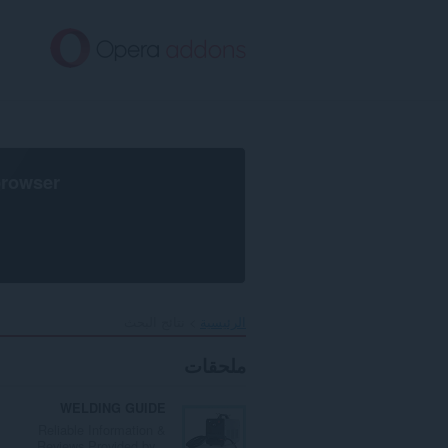
خطٍّ
لى
لمحتوى
لرئيسي
browser
الرئيسية
نتائج البحث
ملحقات
WELDING GUIDE
Reliable Information &
Reviews Provided by...