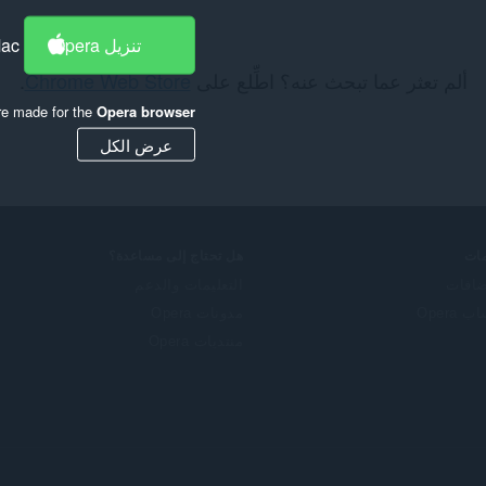
تنزيل Opera
Mac
ألم تعثر عما تبحث عنه؟ اطِّلع على
Chrome Web Store
.
re made for the
Opera browser
عرض الكل
ات
هل تحتاج إلى مساعدة؟
ضافات
التعليمات والدعم
 Opera
مدونات Opera
منتديات Opera