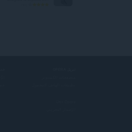
ا
11
ل
ع
د
د
ا
ل
إ
ج
م
ا
ل
تنزيل OPERA
خدم
ي
متصفحات الكمبيوتر
الإ
ل
تطبيقات الهاتف المحمول
حساب
ل
ت
ق
Dev.Opera
ي
ي
الإصدار التجريبي
م
ا
ت