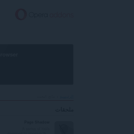
خطٍّ
لى
لمحتوى
لرئيسي
browser
الرئيسية
نتائج البحث
ملحقات
Page Shadow
A series of tools
designed to improve th...