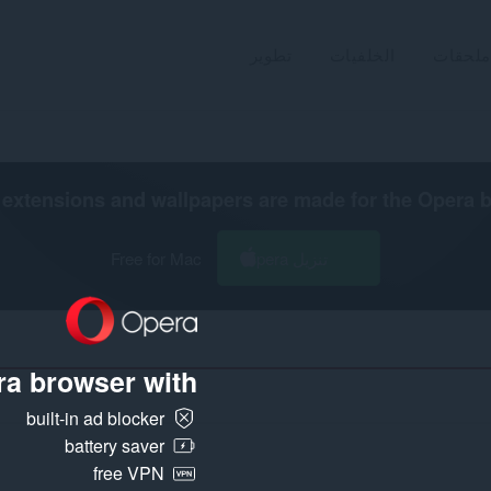
ملحقات
الخلفيات
تطوير
extensions and wallpapers are made for the
Opera 
تنزيل Opera
Free for Mac
a browser with:
built-in ad blocker
battery saver
free VPN