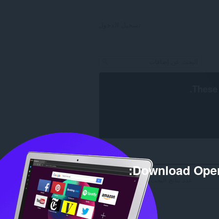
تسجيل الدخول
.
These 
Download Oper
عدد نتائج البحث للمطور 'eliastik': 1