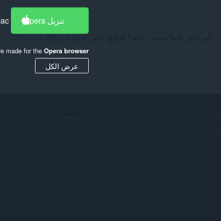
تنزيل Opera
Mac
ألم تعثر عما تبحث عنه؟ اطِّلع على
Chrome Web Store
.
re made for the
Opera browser
عرض الكل
ات
هل تحتاج إلى مساعدة؟
ضافات
التعليمات والدعم
 Opera
مدونات Opera
منتديات Opera