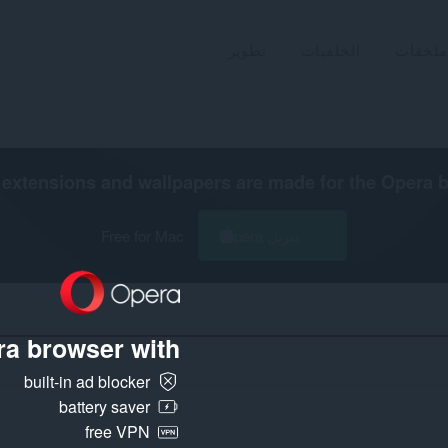
ملحقات
الخلفيات
تطوير
extensions and wallpapers are made for the
Opera 
تنزيل Opera
Free for Mac
a browser with:
built-in ad blocker
battery saver
free VPN