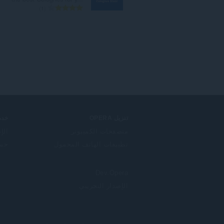
ا
1
ل
ع
د
د
ا
ل
إ
ج
م
ا
ل
تنزيل OPERA
خدم
ي
متصفحات الكمبيوتر
الإ
ل
تطبيقات الهاتف المحمول
حساب
ل
ت
ق
Dev.Opera
ي
ي
الإصدار التجريبي
م
ا
ت