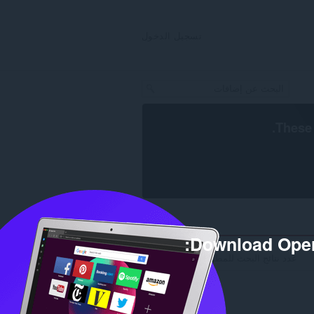
تسجيل الدخول
.
These 
Download Oper
عدد نتائج البحث للمطور 'colognehunt': 1