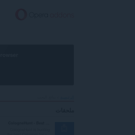
خطٍّ
لى
لمحتوى
لرئيسي
browser
الرئيسية
نتائج البحث
ملحقات
CologneHunt - Best Colognes for you
CologneHunt is hunting
the best Colognes for y...