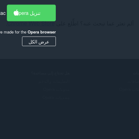
تنزيل Opera
Mac
ألم تعثر عما تبحث عنه؟ اطِّلع على
Chrome Web Store
.
re made for the
Opera browser
عرض الكل
ات
هل تحتاج إلى مساعدة؟
ضافات
التعليمات والدعم
 Opera
مدونات Opera
منتديات Opera