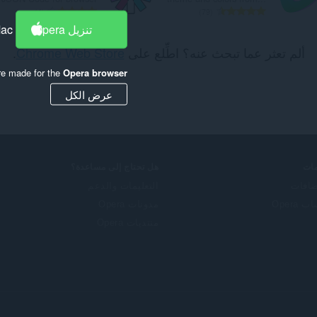
ا
ا
4
79
ل
ل
تنزيل Opera
Mac
ع
ع
ألم تعثر عما تبحث عنه؟ اطِّلع على
Chrome Web Store
.
د
د
د
د
re made for the
Opera browser
ا
ا
ل
ل
عرض الكل
إ
إ
ج
ج
م
م
ا
ا
ل
ل
ات
هل تحتاج إلى مساعدة؟
ي
ي
ضافات
التعليمات والدعم
ل
ل
 Opera
مدونات Opera
ل
ل
ت
ت
منتديات Opera
ق
ق
ي
ي
ي
ي
م
م
ا
ا
ت
ت