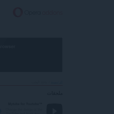
خطٍّ
لى
لمحتوى
لرئيسي
browser
الرئيسية
نتائج البحث
ملحقات
Mytube for Youtube™
Change the design of the
YouTube and block any...