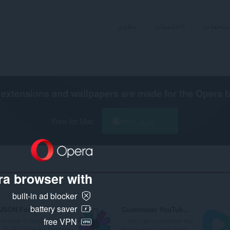
ملحقات
الخلفيات
تطوير
extensions and wallpapers are made for the
Opera 
تنزيل Opera
Free for Mac
a browser with:
built-in ad blocker
battery saver
JSON Formatter & Beautifier
Customizer YouTube™
makes it simple to read
You can customize the
free VPN
JSON Code for browser
theme and colors from...