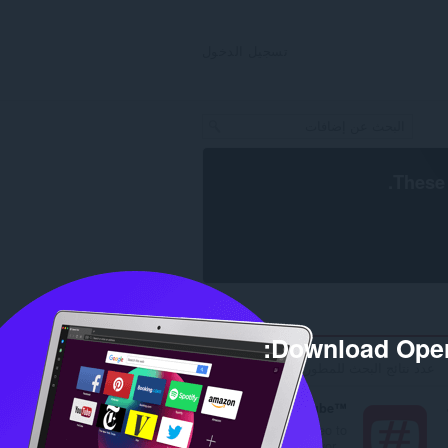
تسجيل الدخول
.
These 
Download Oper
عدد نتائج البحث للمطور 'codehemu999': 4
Tags for YouTube™
Any YouTube video to
view the tags or keywor...