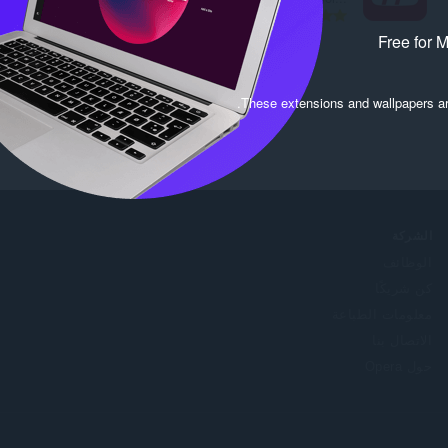
ا
3
ل
Free for 
ع
د
د
.
These extensions and wallpapers a
ا
ل
إ
ج
م
ا
ل
الشركة
ي
الوظائف
ل
كن شريكًا
ل
ت
معلومات الطباعة
ق
الاتصال بنا
ي
حول Opera
ي
م
ا
ت