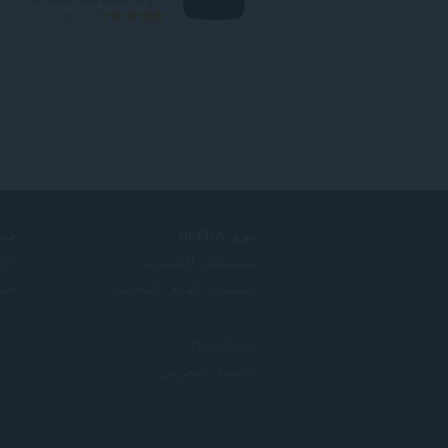
ا
2077
ل
ع
د
د
ا
ل
إ
ج
م
ا
ل
تنزيل OPERA
خدم
ي
متصفحات الكمبيوتر
الإ
ل
تطبيقات الهاتف المحمول
حساب
ل
ت
ق
Dev.Opera
ي
ي
الإصدار التجريبي
م
ا
ت