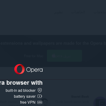
ملحقات
الخلفيات
تطوير
extensions and wallpapers are made for the
Opera 
تنزيل Opera
Free for Mac
a browser with:
ع
built-in ad blocker
battery saver
Memo
Secret Book
Watch memes on the go,
Quick launch secret book
free VPN
while surfing web.