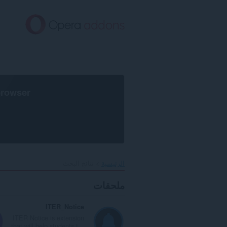
خطٍّ
لى
لمحتوى
لرئيسي
browser
الرئيسية
نتائج البحث
ملحقات
ITER_Notice
ITER Notice is extension
that will help students t...