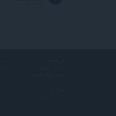
ا
1
ل
ع
د
د
ا
ل
إ
ج
م
ا
ل
تنزيل OPERA
خدم
ي
متصفحات الكمبيوتر
الإ
ل
تطبيقات الهاتف المحمول
حساب
ل
ت
ق
Dev.Opera
ي
ي
الإصدار التجريبي
م
ا
ت