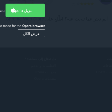
ا
ا
5
3
ل
ل
تنزيل Opera
Mac
ع
ع
ألم تعثر عما تبحث عنه؟ اطِّلع على
Chrome Web Store
.
د
د
د
د
re made for the
Opera browser
ا
ا
ل
ل
عرض الكل
إ
إ
ج
ج
م
م
ا
ا
ل
ل
ات
هل تحتاج إلى مساعدة؟
ي
ي
ضافات
التعليمات والدعم
ل
ل
 Opera
مدونات Opera
ل
ل
ت
ت
منتديات Opera
ق
ق
ي
ي
ي
ي
م
م
ا
ا
ت
ت