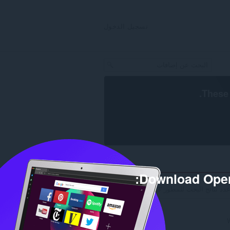
تسجيل الدخول
.
These 
Download Oper
دد نتائج البحث للمطور 'alik-kumar-ghosh': 3