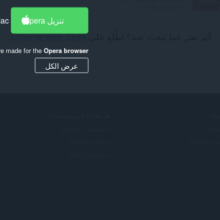
ا
0
ل
تنزيل Opera
Mac
ع
ألم تعثر عما تبحث عنه؟ اطِّلع على
Chrome Web Store
.
د
د
re made for the
Opera browser
ا
ل
عرض الكل
إ
ج
م
ا
ل
ات
هل تحتاج إلى مساعدة؟
ي
ضافات
التعليمات والدعم
ل
 Opera
مدونات Opera
ل
ت
منتديات Opera
ق
ي
ي
م
ا
ت