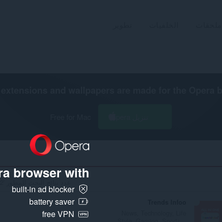
ملحقات
الخلفيات
تطوير
extensions and wallpapers are made for the
Opera 
تنزيل Opera
Free for Mac
a browser with:
عدد نتائج البحث للمطور '76d81478-4449-43b4-ad4a-b61b4df5c30e': 2
built-in ad blocker
battery saver
Trends Infoo
News, Technology, Life
free VPN
Style, Gaming, Sports...