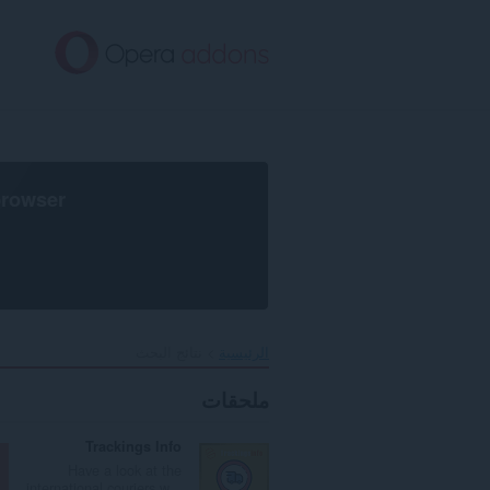
خطٍّ
لى
لمحتوى
لرئيسي
browser
الرئيسية
نتائج البحث
ملحقات
Trackings Info
Have a look at the
international couriers w...