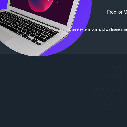
Free for 
.
These extensions and wallpapers a
الشركة
الوظائف
كن شريكًا
معلومات الطباعة
الاتصال بنا
حول Opera