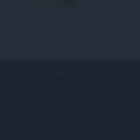
ا
1
ل
ع
د
د
ا
ل
إ
ج
م
ا
ل
تنزيل OPERA
خدم
ي
متصفحات الكمبيوتر
الإ
ل
تطبيقات الهاتف المحمول
حساب
ل
ت
ق
Dev.Opera
ي
ي
الإصدار التجريبي
م
ا
ت