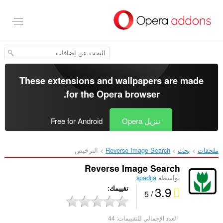
خطٍّ
لى
لمحتوى
لرئيسي
These extensions and wallpapers are made
.
for the
Opera browser
تنزيل Opera
Free for Android
ملحقات
بحث
Reverse Image Search‎
الترخيص
Reverse Image Search
بواسطة
spadija
3.9
تقييمك
/ 5
العدد الإجمالي للتقييمات:
44