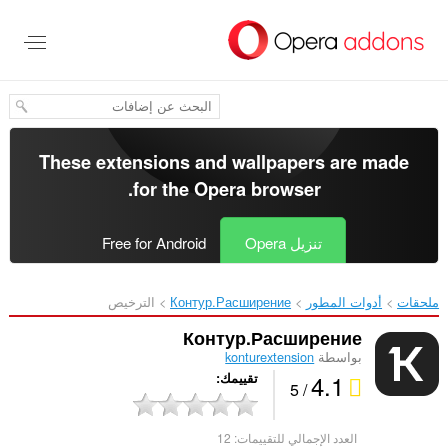
خطٍّ
لى
لمحتوى
لرئيسي
These extensions and wallpapers are made
.
for the
Opera browser
تنزيل Opera
Free for Android
ملحقات
أدوات المطور
Контур.Расширение‎
الترخيص
Контур.Расширение
بواسطة
konturextension
4.1
تقييمك
/ 5
العدد الإجمالي للتقييمات:
12