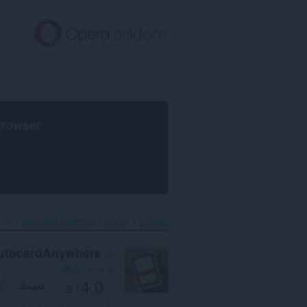
تخطّ
إل
المحتو
الرئيس
browser
خيص
AutocardAnywhere‎
إنتاجية
ملحقات
utocardAnywhere
qqzm
بواسطة
4.0
تقييمك
/ 5
5
العدد الإجمالي للتقييمات: