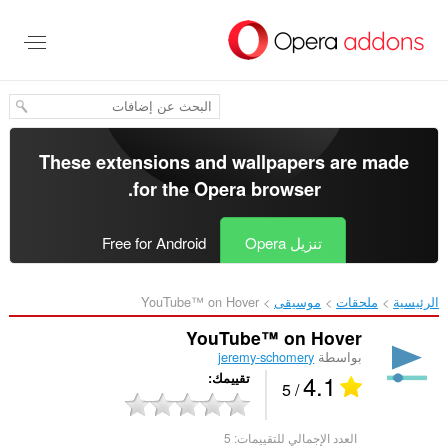
خطٍّ
لى
لمحتوى
لرئيسي
These extensions and wallpapers are made
.
for the
Opera browser
تنزيل Opera
Free for Android
الرئيسية
ملحقات
موسيقى
YouTube™ on Hover‎
YouTube™ on Hover
بواسطة
jeremy-schomery
4.1
تقييمك
/ 5
العدد الإجمالي للتقييمات:
5