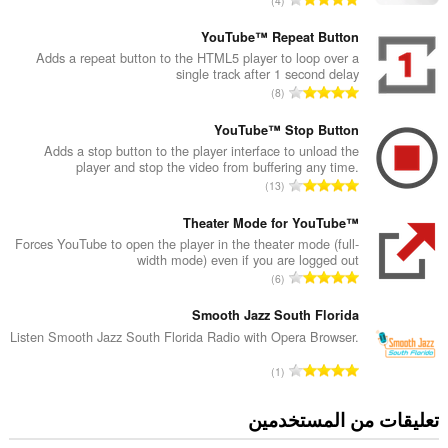
4
ل
ع
YouTube™ Repeat Button
د
Adds a repeat button to the HTML5 player to loop over a
single track after 1 second delay
د
ا
8
ا
ل
ل
ع
YouTube™ Stop Button
إ
د
Adds a stop button to the player interface to unload the
ج
player and stop the video from buffering any time.
د
م
ا
13
ا
ا
ل
ل
ل
ع
Theater Mode for YouTube™
إ
ي
د
Forces YouTube to open the player in the theater mode (full-
ج
ل
width mode) even if you are logged out
د
م
ا
ل
6
ا
ا
ل
ت
ل
ل
ع
Smooth Jazz South Florida
ق
إ
ي
د
ي
Listen Smooth Jazz South Florida Radio with Opera Browser.
ج
ل
د
ي
م
ا
ل
1
ا
م
ا
ل
ت
ل
ا
ل
ع
ق
تعليقات من المستخدمين
إ
ت
ي
د
ي
ج
:
ل