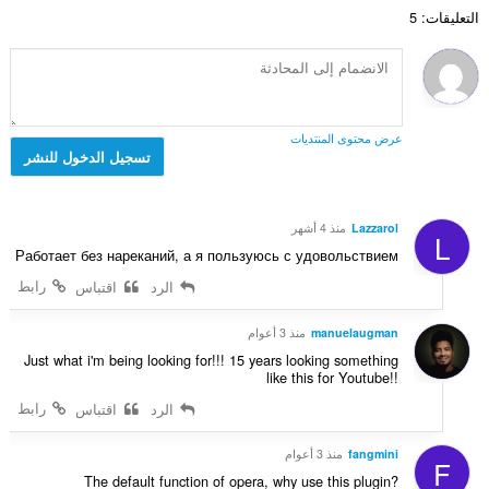
د
ي
م
ل
التعليقات: 5
ا
م
ا
ت
ل
ا
ل
ق
إ
ت
ي
ي
ج
:
ل
ي
م
ل
م
ا
ت
عرض محتوى المنتديات
ا
ل
تسجيل الدخول للنشر
ق
ت
ي
ي
:
ل
ي
ل
م
Lazzarol
منذ 4 أشهر
L
ت
ا
Работает без нареканий, а я пользуюсь с удовольствием
ق
ت
ي
رابط
الرد
اقتباس
:
ي
م
manuelaugman
منذ 3 أعوام
ا
Just what i'm being looking for!!! 15 years looking something
ت
like this for Youtube!!
:
رابط
الرد
اقتباس
fangmini
منذ 3 أعوام
F
The default function of opera, why use this plugin?