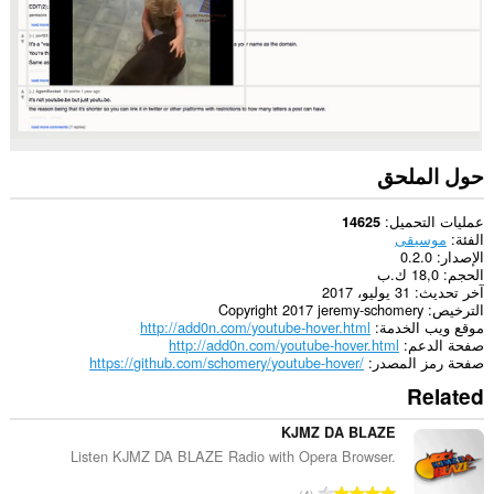
هذا
الملحق
قراءة
تاريخ
تصفحك
وتعديله.
يستطيع
هذا
الملحق
حول الملحق
الوصول
إلى
علامات
عمليات التحميل
14625
تبويبك
الفئة
موسيقى
ونشاط
الإصدار
0.2.0
تصفحك.
الحجم
18,0 ك.ب
آخر تحديث
31 يوليو، 2017
الترخيص
Copyright 2017 jeremy-schomery
موقع ويب الخدمة
http://add0n.com/youtube-hover.html
صفحة الدعم
http://add0n.com/youtube-hover.html
صفحة رمز المصدر
https://github.com/schomery/youtube-hover/
Related
KJMZ DA BLAZE
Listen KJMZ DA BLAZE Radio with Opera Browser.
ا