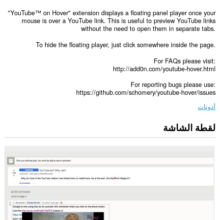
"YouTube™ on Hover" extension displays a floating panel player once your
mouse is over a YouTube link. This is useful to preview YouTube links
without the need to open them in separate tabs.
To hide the floating player, just click somewhere inside the page.
For FAQs please visit:
http://add0n.com/youtube-hover.html
For reporting bugs please use:
https://github.com/schomery/youtube-hover/issues
أذونات
لقطة الشاشة
يستطيع
هذا
الملحق
الوصول
إلى
بياناتك
على
بعض
مواقع
الويب.
يستطيع