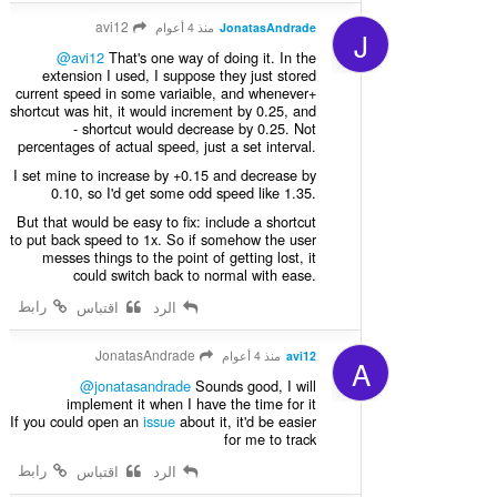
avi12
JonatasAndrade
منذ 4 أعوام
J
@avi12
That's one way of doing it. In the
extension I used, I suppose they just stored
current speed in some variaible, and whenever+
shortcut was hit, it would increment by 0.25, and
- shortcut would decrease by 0.25. Not
percentages of actual speed, just a set interval.
I set mine to increase by +0.15 and decrease by
0.10, so I'd get some odd speed like 1.35.
But that would be easy to fix: include a shortcut
to put back speed to 1x. So if somehow the user
messes things to the point of getting lost, it
could switch back to normal with ease.
رابط
الرد
اقتباس
JonatasAndrade
avi12
منذ 4 أعوام
A
@jonatasandrade
Sounds good, I will
implement it when I have the time for it
If you could open an
issue
about it, it'd be easier
for me to track
رابط
الرد
اقتباس