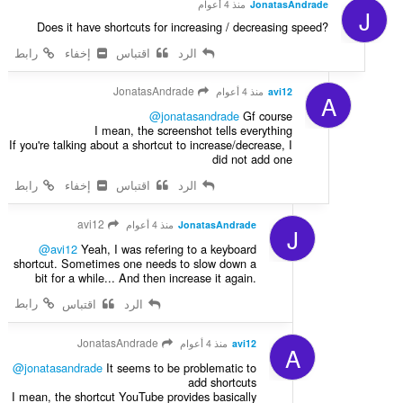
JonatasAndrade
منذ 4 أعوام
J
Does it have shortcuts for increasing / decreasing speed?
الرد
اقتباس
إخفاء
رابط
JonatasAndrade
avi12
منذ 4 أعوام
A
@jonatasandrade
Gf course
I mean, the screenshot tells everything
If you're talking about a shortcut to increase/decrease, I
did not add one
الرد
اقتباس
إخفاء
رابط
avi12
JonatasAndrade
منذ 4 أعوام
J
@avi12
Yeah, I was refering to a keyboard
shortcut. Sometimes one needs to slow down a
bit for a while... And then increase it again.
رابط
الرد
اقتباس
JonatasAndrade
avi12
منذ 4 أعوام
A
@jonatasandrade
It seems to be problematic to
add shortcuts
I mean, the shortcut YouTube provides basically