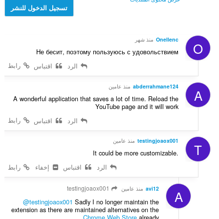
ت
ا
ل
تسجيل الدخول للنشر
ق
ت
ي
ي
:
ل
ي
ل
م
Onellenc
منذ شهر
O
ت
ا
Не бесит, поэтому пользуюсь с удовольствием
ق
ت
ي
رابط
الرد
اقتباس
:
ي
م
abderrahmane124
منذ عامين
A
ا
A wonderful application that saves a lot of time. Reload the
ت
YouTube page and it will work
:
رابط
الرد
اقتباس
testingjoaox001
منذ عامين
T
It could be more customizable.
الرد
اقتباس
إخفاء
رابط
testingjoaox001
avi12
منذ عامين
A
@testingjoaox001
Sadly I no longer maintain the
extension as there are maintained alternatives on the
Chrome Web Store
already