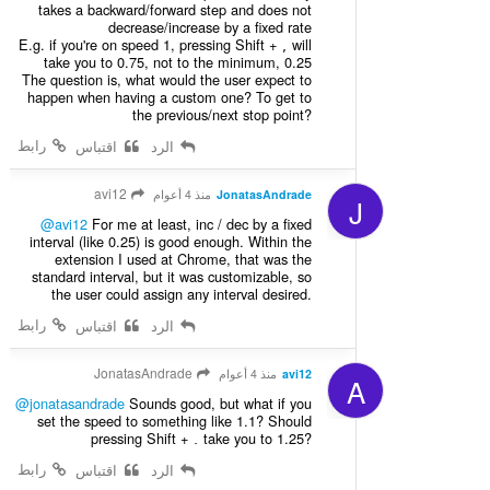
takes a backward/forward step and does not
decrease/increase by a fixed rate
E.g. if you're on speed 1, pressing Shift +
will
,
take you to 0.75, not to the minimum, 0.25
The question is, what would the user expect to
happen when having a custom one? To get to
the previous/next stop point?
رابط
الرد
اقتباس
avi12
JonatasAndrade
منذ 4 أعوام
J
@avi12
For me at least, inc / dec by a fixed
interval (like 0.25) is good enough. Within the
extension I used at Chrome, that was the
standard interval, but it was customizable, so
the user could assign any interval desired.
رابط
الرد
اقتباس
JonatasAndrade
avi12
منذ 4 أعوام
A
@jonatasandrade
Sounds good, but what if you
set the speed to something like 1.1? Should
pressing Shift +
take you to 1.25?
.
رابط
الرد
اقتباس