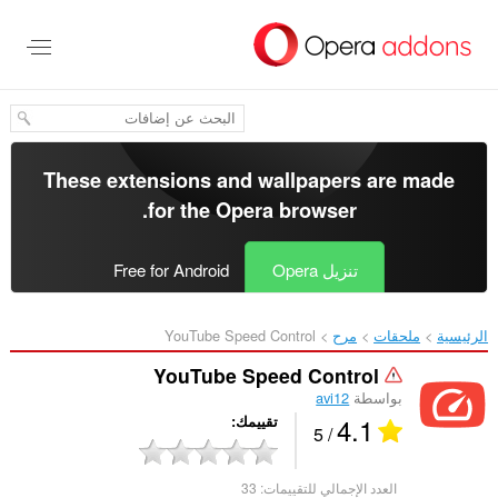
خطٍّ
لى
لمحتوى
لرئيسي
These extensions and wallpapers are made
.
for the
Opera browser
تنزيل Opera
Free for Android
الرئيسية
ملحقات
مرح
YouTube Speed Control‎
YouTube Speed Control
بواسطة
avi12
4.1
تقييمك
/ 5
العدد الإجمالي للتقييمات:
33