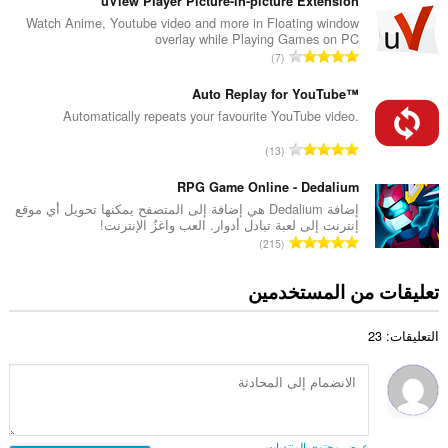
ع
uView Player Picture-in-picture Extension
إ
د
Watch Anime, Youtube video and more in Floating window
ج
overlay while Playing Games on PC
د
م
ا
7
ا
ا
ل
ل
ل
ع
Auto Replay for YouTube™
إ
ي
د
Automatically repeats your favourite YouTube video.
ج
ل
د
م
ا
ل
13
ا
ا
ل
ت
ل
ل
ع
RPG Game Online - Dedalium
ق
إ
ي
د
ي
إضافة Dedalium هي إضافة إلى المتصفح يمكنها تحويل أي موقع
ج
ل
إنترنت إلى لعبة تبادل أدوار. العب واغزُ الإنترنت!
د
ي
م
ا
ل
215
ا
م
ا
ل
ت
ل
ا
ل
ع
ق
تعليقات من المستخدمين
إ
ت
ي
د
ي
ج
:
ل
د
ي
م
ل
التعليقات: 23
ا
م
ا
ت
ل
ا
ل
ق
إ
ت
ي
ي
ج
:
ل
ي
م
ل
م
ا
عرض محتوى المنتديات