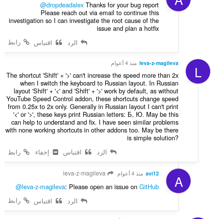
@dropdeadalex
Thanks for your bug report
Please reach out via email to continue this
investigation so I can investigate the root cause of the
issue and plan a hotfix
رابط
الرد
اقتباس
leva-z-magileva
منذ 4 أعوام
L
The shortcut 'Shift' + '>' can't increase the speed more than 2x
when I switch the keyboard to Russian layout. In Russian
layout 'Shift' + '<' and 'Shift' + '>' work by default, as without
YouTube Speed Control addon, these shortcuts change speed
from 0.25x to 2x only. Generally in Russian layout I can't print
'<' or '>', these keys print Russian letters: Б, Ю. May be this
can help to understand and fix. I have seen similar problems
with none working shortcuts in other addons too. May be there
is simple solution?
الرد
اقتباس
إخفاء
رابط
leva-z-magileva
avi12
منذ 4 أعوام
A
@leva-z-magileva
: Please open an issue on
GitHub
رابط
الرد
اقتباس