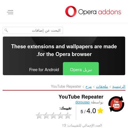
خطٍّ
لى
لمحتوى
لرئيسي
These extensions and wallpapers are made
.
for the
Opera browser
تنزيل Opera
Free for Android
الرئيسية
ملحقات
مرح
YouTube Repeater‎
YouTube Repeater
بواسطة
dcrousso
4.0
تقييمك
/ 5
العدد الإجمالي للتقييمات:
13