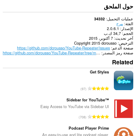
حول الملحق
عمليات التحميل
34332
الفئة
مرح
الإصدار
2.0.6.1
الحجم
34,7 ك.ب
آخر تحديث
7 أكتوبر، 2015
الترخيص
Copyright 2015 dcrousso
صفحة الدعم
https://github.com/dcrousso/YouTube-Repeater/issues
صفحة رمز المصدر
https://github.com/dcrousso/YouTube-Repeater/tree/master/Chrome
Related
Get Styles
ا
97
ل
ع
Sidebar for YouTube™
د
Easy Access to YouTube via Sidebar UI
د
ا
708
ا
ل
ل
ع
Podcast Player Prime
إ
د
An easy-to-use and lite podcast player.