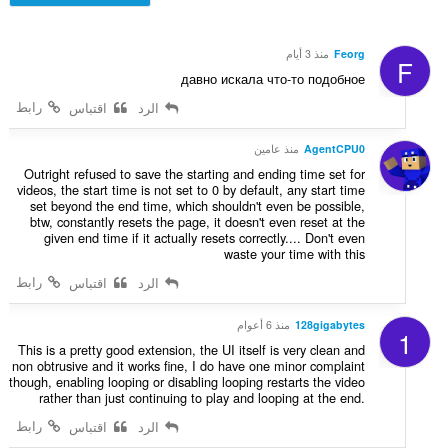
ت
ي
ي
:
ل
ي
ل
م
Feorg
منذ 3 أيام
F
ت
ا
давно искала что-то подобное
ق
ت
ي
رابط
الرد
اقتباس
:
ي
م
AgentCPU0
منذ عامين
ا
Outright refused to save the starting and ending time set for
ت
videos, the start time is not set to 0 by default, any start time
:
set beyond the end time, which shouldn't even be possible,
btw, constantly resets the page, it doesn't even reset at the
given end time if it actually resets correctly.... Don't even
waste your time with this
رابط
الرد
اقتباس
128gigabytes
منذ 6 أعوام
1
This is a pretty good extension, the UI itself is very clean and
non obtrusive and it works fine, I do have one minor complaint
though, enabling looping or disabling looping restarts the video
rather than just continuing to play and looping at the end.
رابط
الرد
اقتباس