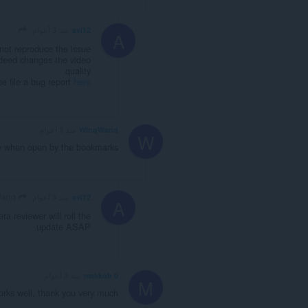
avi12
منذ 3 أعوام
A
ot reproduce the issue
ndeed changes the video
quality
e file a bug report
here
WinqWanq
منذ 3 أعوام
W
age when open by the bookmarks
WinqWanq
avi12
منذ 3 أعوام
A
ra reviewer will roll the
update ASAP
makkob 0
منذ 3 أعوام
M
orks well, thank you very much