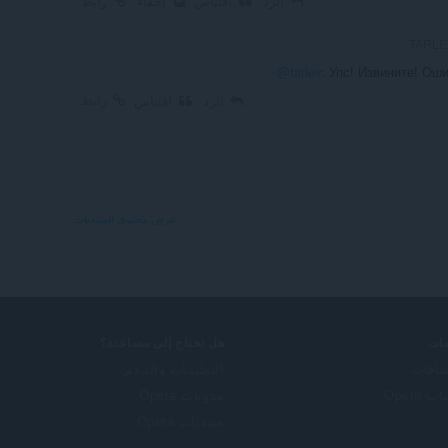
الرد
اقتباس
إخفاء
رابط
@tarlev
: Упс! Извините! Ош
رابط
الرد
اقتباس
عرض محتوى المنتديات
ات
هل تحتاج إلى مساعدة؟
ضافات
التعليمات والدعم
 Opera
مدونات Opera
منتديات Opera