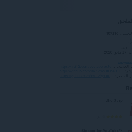
لملحق
لتحميل
107230
ح
1.17.
 م.ب
ث
27 مايو، 2026
لخصوصية
 الخدمة
https://avi12.com/youtube-auto-hd
دعم
https://github.com/avi12/youtube-auto-hd/issues
 المصدر
https://github.com/avi12/youtube-auto-hd
Re
Blic Strip
ا
4
ل
ع
Sidebar for YouTube™