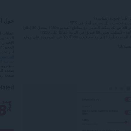
ا على الجودة المناسبة؟
حول ا
ديو فحسب ، بل سينظر أيضًا في FPS!
هذا يعني ، على سبيل المثال - إذا كان الكمبيوتر الخاص بك يمكنه التعامل مع مقاطع الفيديو 1080p بمعدل 30 إطارًا
عمليات ا
وأفضل جزء - إنه يعمل لمقاطع فيديو YouTube المدمجة أيضًا! (أي مقاطع فيديو YouTube غير الموجودة على موقع
الفئة
مر
الإصدار
3
فضيلاتك!
الحجم
1,7
آخر تحدي
الترخيص
سياسة ا
موقع ويب
صفحة ال
صفحة رمز
lated