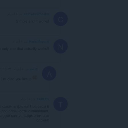
chinydwarfinat3r
منذ 4 أعوام
C
Simple and it works!
NightMayor 0
منذ 4 أعوام
N
 only one that actually works!!
NightMayor 0
avi12
منذ 4 أعوام
A
0
I'm glad you like it
TARLEV
منذ 4 أعوام
T
 какой-то фигни! При этом в
 про сложности скачивания.
 для компа, видите ли, это
сложно