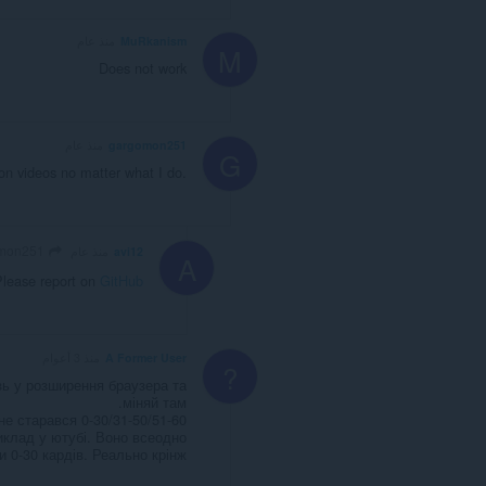
MuRkanism
منذ عام
M
Does not work
gargomon251
منذ عام
G
on videos no matter what I do.
gargomon251
avi12
منذ عام
A
lease report on
GitHub
A Former User
منذ 3 أعوام
?
зь у розширення браузера та
міняй там.
 я не старався
иклад у ютубі. Воно всеодно
 0-30 кардів. Реально крінж.