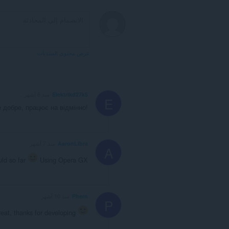
عرض محتوى المنتديات
Elektrikd27k5
منذ 6 أشهر
E
 добре, працює на відмінно!
AaronLibra
منذ 7 أشهر
A
uld so far
Using Opera GX
Phern
منذ 10 أشهر
P
eat, thanks for developing