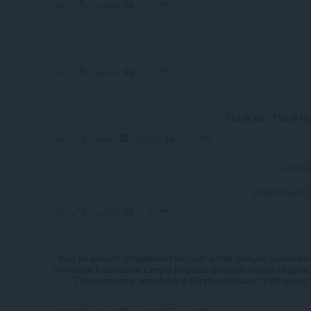
رابط
الرد
اقتباس
رابط
الرد
اقتباس
Thank you. This is the
الرد
اقتباس
إخفاء
رابط
@nightmayor-
رابط
الرد
اقتباس
mp3 не качает, отправляет на сайт и там требует установки
описании в магазине Оперы разрабы втирают какую-то дичь,
Приложения в телефоне с Ютуб скачивают mp3 легко, а