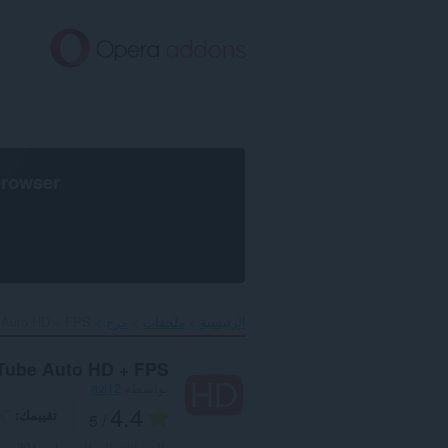
خطٍّ
لى
لمحتوى
لرئيسي
browser
الرئيسية
ملحقات
مرح
Auto HD + FPS‎
Tube Auto HD + FPS
بواسطة
avi12
4.4
تقييمك
/ 5
العدد الإجمالي للتقييمات:
201