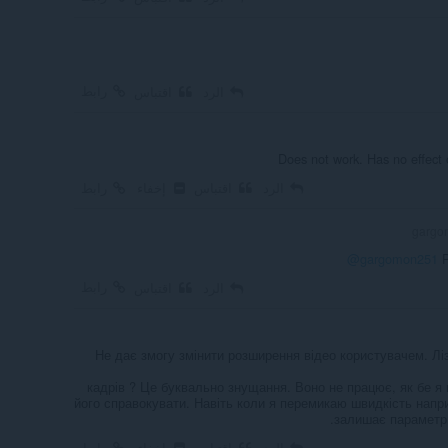
رابط
الرد
اقتباس
Does not work. Has no effect 
الرد
اقتباس
إخفاء
رابط
@gargomon251
P
رابط
الرد
اقتباس
Не дає змогу змінити розширення відео користувачем. Лі
0-30/31-50/51-60 кадрів ? Це буквально знущання. Воно не працює, як бе
його справокувати. Навіть коли я перемикаю швидкість напр
залишає параметри
الرد
اقتباس
إخفاء
رابط