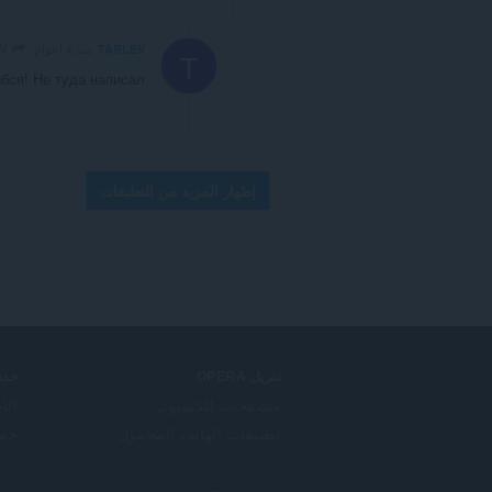
TARLEV
TARLEV
منذ 4 أعوام
T
ибся! Не туда написал
إظهار المزيد من التعليقات
تنزيل OPERA
خدم
متصفحات الكمبيوتر
الإ
تطبيقات الهاتف المحمول
حساب