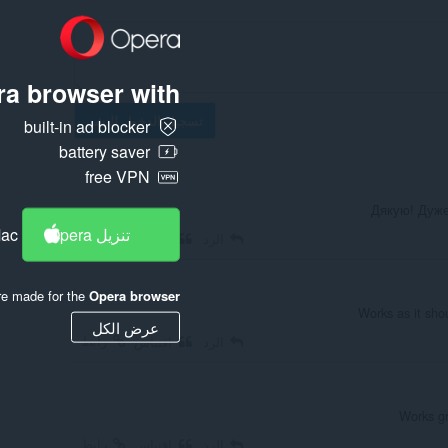
a browser with:
تسجيل الدخول للنشر
built-in ad blocker
battery saver
free VPN
Дякую! Дуже
تنزيل Opera
Mac
رابط
الرد
اقتباس
re made for the
Opera browser
Works as it sho
عرض الكل
رابط
الرد
اقتباس
Works gr
رابط
الرد
اقتباس