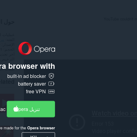
YouTube couldn't m
حول ا
عمليات ا
الفئة
مر
الإصدار
9
الحجم
0,1
آخر تحدي
الترخيص
a browser with:
موقع ويب
صفحة ال
built-in ad blocker
lated
battery saver
free VPN
تنزيل Opera
Mac
re made for the
Opera browser