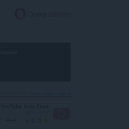
خطٍّ
لى
لمحتوى
لرئيسي
browser
الرئيسية
ملحقات
مرح
Tube Auto Feed‎
YouTube Auto Feed
بواسطة
avi12
0.0
تقييمك
/ 5
العدد الإجمالي للتقييمات:
0