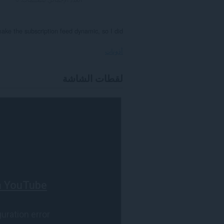
ake the subscription feed dynamic, so I did
أذونات
يستطيع
لقطات الشاشة
هذا
الملحق
الوصول
إلى
بياناتك
على
بعض
مواقع
الويب.