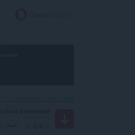
خطٍّ
لى
لمحتوى
لرئيسي
browser
الرئيسية
ملحقات
عمليات التحميل
ader‎
YouTube Downloader
بواسطة
yloader
3.6
تقييمك
/ 5
العدد الإجمالي للتقييمات:
32