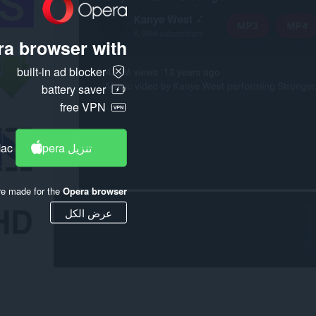
a browser with:
built-in ad blocker
battery saver
free VPN
تنزيل Opera
Mac
re made for the
Opera browser
عرض الكل