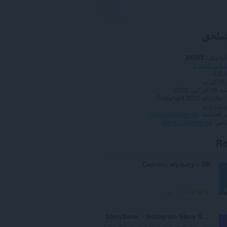
لملحق
لتحميل
24593
يات التحميل
0.2.
1 ك.ب
ث
16 فبراير، 2023
Copyright 2023 yloader
لخصوصية
 الخدمة
https://yloader.ws
دعم
https://yloader.ws
Re
Скачать музыку с ВК
ا
108
ل
ع
StorySaver - Instagram Story Saver
د
StorySaver is a free tool that lets you