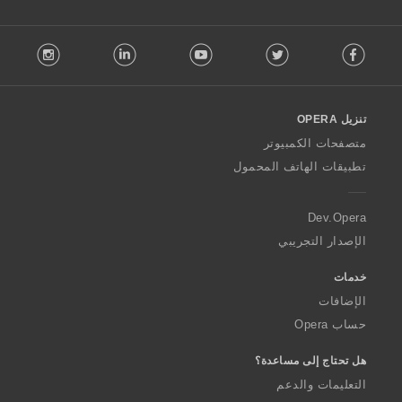
ا
ت
F
:
stagram
LinkedIn
Youtube
Twitter
Facebook
o
l
l
o
تنزيل OPERA
w
O
متصفحات الكمبيوتر
p
تطبيقات الهاتف المحمول
e
r
a
Dev.Opera
الإصدار التجريبي
خدمات
الإضافات
حساب Opera
هل تحتاج إلى مساعدة؟
التعليمات والدعم