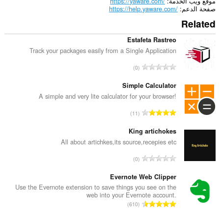
موقع ويب الخدمة
https://yaware.com/
صفحة الدعم
https://help.yaware.com/
Related
Estafeta Rastreo
Track your packages easily from a Single Application
ا
0
ل
ع
Simple Calculator
د
A simple and very lite calculator for your browser!
د
ا
11
ا
ل
ل
ع
King artichokes
إ
د
All about artichkes,its source,recepies etc
ج
د
م
ا
0
ا
ا
ل
ل
ل
ع
Evernote Web Clipper
إ
ي
د
Use the Evernote extension to save things you see on the
ج
ل
web into your Evernote account.
د
م
ا
ل
610
ا
ا
ل
ت
ل