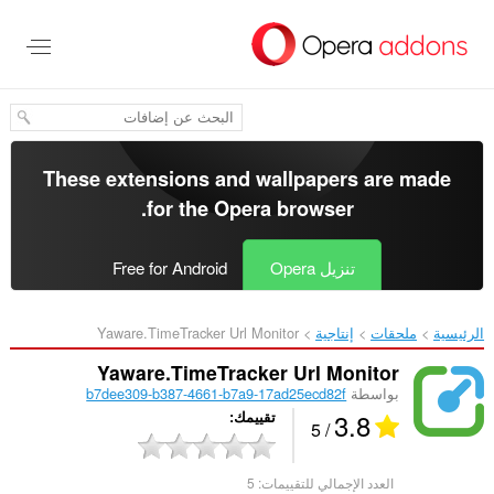
خطٍّ
لى
لمحتوى
لرئيسي
These extensions and wallpapers are made
.
for the
Opera browser
تنزيل Opera
Free for Android
الرئيسية
ملحقات
إنتاجية
Yaware.TimeTracker Url Monitor‎
Yaware.TimeTracker Url Monitor
بواسطة
b7dee309-b387-4661-b7a9-17ad25ecd82f
3.8
تقييمك
/ 5
العدد الإجمالي للتقييمات:
5