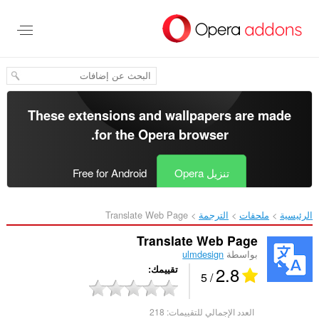
خطٍّ
لى
لمحتوى
لرئيسي
These extensions and wallpapers are made
.
for the
Opera browser
تنزيل Opera
Free for Android
الرئيسية
ملحقات
الترجمة
Translate Web Page‎
Translate Web Page
بواسطة
ulmdesign
2.8
تقييمك
/ 5
العدد الإجمالي للتقييمات:
218