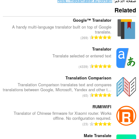
صفحة الدعم
https://mediamaster.eu/contatti
Related
Google™ Translator
A handy multi-language translator built on top of Google
translate.
ا
269
ل
ع
Translator
د
Translate selected or entered text
د
ا
4339
ا
ل
ل
ع
Translation Comparison
إ
د
Translation Comparison translates text and compares
ج
translations between Google, Microsoft, Yandex and other t...
د
م
ا
65
ا
ا
ل
ل
ل
ع
RUMIWIFI
إ
ي
د
Translator of Chinese firmware for Xiaomi router. Works
ج
ل
offline. No configuration required.
د
م
ا
ل
23
ا
ا
ل
ت
ل
ل
ع
Mate Translate
ق
إ