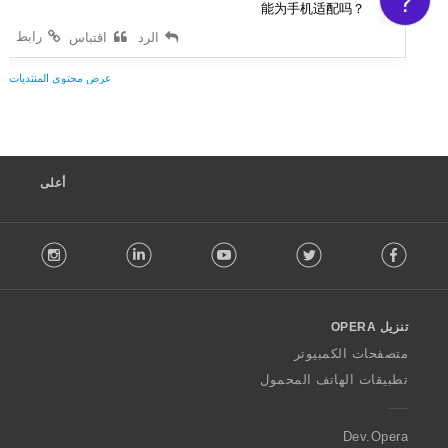
?
能为手机适配吗？
رابط
الرد
اقتباس
عرض محتوى المنتديات
أعلى
F
stagram
LinkedIn
Youtube
Twitter
Facebook
o
l
l
o
تنزيل OPERA
w
O
متصفحات الكمبيوتر
p
تطبيقات الهاتف المحمول
e
r
a
Dev.Opera