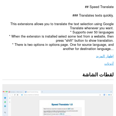
## Speed Translate
### Translates texts quickly.
This extensions allows you to translate the text selection using Google
Translate whenever you want.
* Supports over 50 languages
* When the extension is installed select some text from a website, then
press "shift" button to show translation.
* There is two options in options page. One for source language, and
another for destination language...
إظهار المزيد
أذونات
لقطات الشاشة
يستطيع
هذا
الملحق
الوصول
إلى
بياناتك
على
كل
مواقع
الويب.