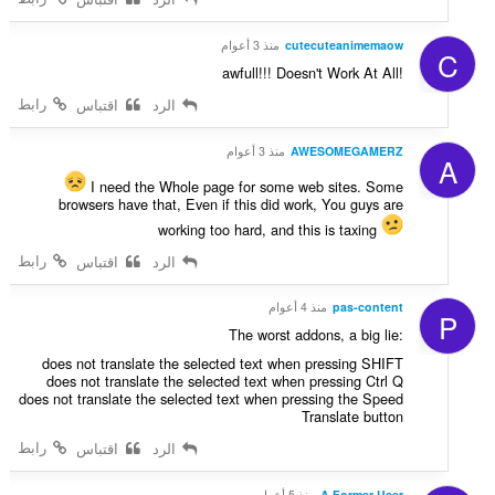
cutecuteanimemaow
منذ 3 أعوام
C
awfull!!! Doesn't Work At All!
رابط
الرد
اقتباس
AWESOMEGAMERZ
منذ 3 أعوام
A
I need the Whole page for some web sites. Some
browsers have that, Even if this did work, You guys are
working too hard, and this is taxing
رابط
الرد
اقتباس
pas-content
منذ 4 أعوام
P
The worst addons, a big lie:
does not translate the selected text when pressing SHIFT
does not translate the selected text when pressing Ctrl Q
does not translate the selected text when pressing the Speed
Translate button
رابط
الرد
اقتباس
A Former User
منذ 5 أعوام